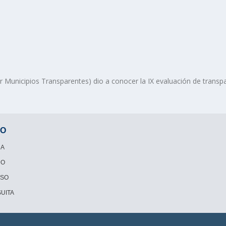
 Municipios Transparentes) dio a conocer la IX evaluación de transpa
SO
RA
DO
ESO
UITA