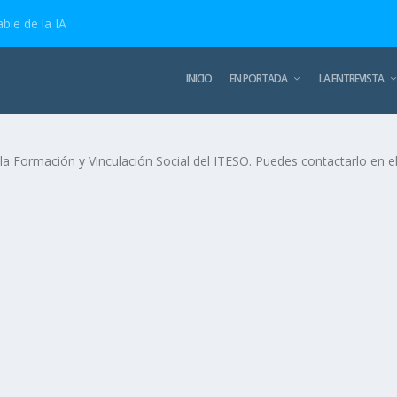
ble de la IA
INICIO
EN PORTADA
LA ENTREVISTA
ra la Formación y Vinculación Social del ITESO. Puedes contactarlo en 