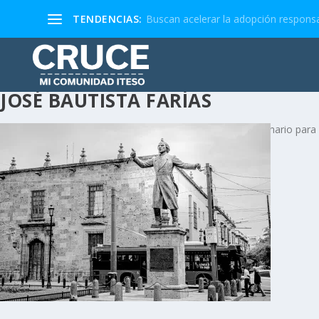
TENDENCIAS:
Buscan acelerar la adopción responsa
JOSÉ BAUTISTA FARÍAS
José Bautista Farías es investigador del Centro Interdisciplinario pa