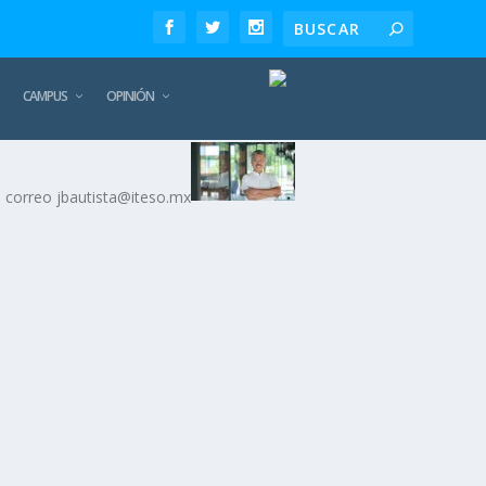
CAMPUS
OPINIÓN
el correo jbautista@iteso.mx