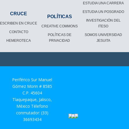
ESTUDIA UNA CARRERA
ESTUDIA UN POSGRADO
CRUCE
POLÍTICAS
INVESTIGACIÓN DEL
ESCRIBEN EN CRUCE
CREATIVE COMMONS
ITESO
CONTACTO
POLÍTICAS DE
SOMOS UNIVERSIDAD
HEMEROTECA
PRIVACIDAD
JESUITA
Periférico Sur Manuel
Gómez Morin # 8585
C.P. 45604
Tlaquepaque, Jalisco,
México Télefono
conmutador: (33)
36693434