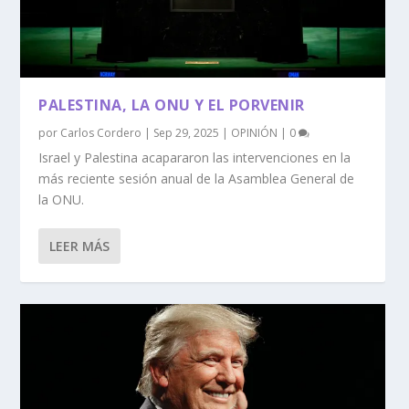
PALESTINA, LA ONU Y EL PORVENIR
por
Carlos Cordero
|
Sep 29, 2025
|
OPINIÓN
|
0
Israel y Palestina acapararon las intervenciones en la
más reciente sesión anual de la Asamblea General de
la ONU.
LEER MÁS