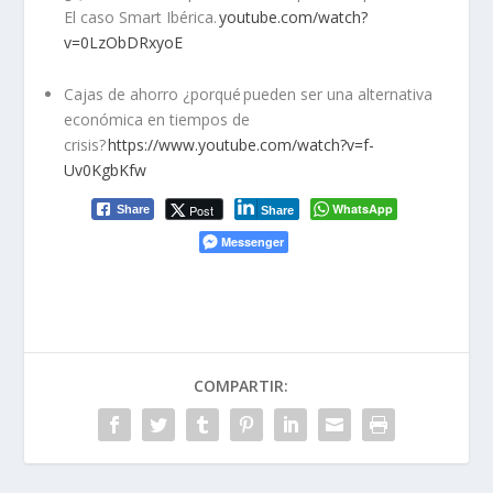
El caso Smart Ibérica.
youtube.com/
watch?
v
=0LzObDRxyoE
Cajas de ahorro ¿
porqué
pueden ser una alternativa
económica en tiempos de
crisis?
https://www.youtube.com/watch?v=f-
Uv0KgbKfw
WhatsApp
Post
Share
Share
Messenger
COMPARTIR: