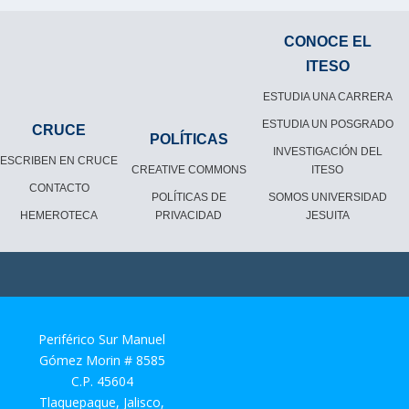
CONOCE EL
ITESO
ESTUDIA UNA CARRERA
ESTUDIA UN POSGRADO
CRUCE
POLÍTICAS
INVESTIGACIÓN DEL
ESCRIBEN EN CRUCE
CREATIVE COMMONS
ITESO
CONTACTO
POLÍTICAS DE
SOMOS UNIVERSIDAD
HEMEROTECA
PRIVACIDAD
JESUITA
Periférico Sur Manuel
Gómez Morin # 8585
C.P. 45604
Tlaquepaque, Jalisco,