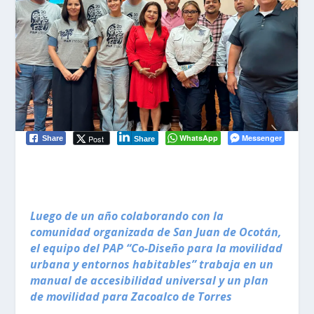
WhatsApp
Messenger
Post
Share
Share
Luego de un año colaborando con la
comunidad organizada de San Juan de Ocotán,
el equipo del PAP “Co-Diseño para la movilidad
urbana y entornos habitables” trabaja en un
manual de accesibilidad universal y un plan
de movilidad para Zacoalco de Torres