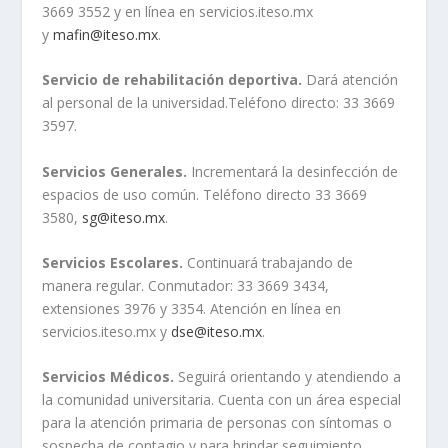
3669 3552 y en línea en servicios.iteso.mx
y
mafin@iteso.mx
.
Servicio de rehabilitación deportiva.
Dará atención
al personal de la universidad.Teléfono directo: 33 3669
3597.
Servicios Generales.
Incrementará la desinfección de
espacios de uso común. Teléfono directo 33 3669
3580,
sg@iteso.mx
.
Servicios Escolares.
Continuará trabajando de
manera regular. Conmutador: 33 3669 3434,
extensiones 3976 y 3354. Atención en línea en
servicios.iteso.mx y
dse@iteso.mx
.
Servicios Médicos.
Seguirá orientando y atendiendo a
la comunidad universitaria. Cuenta con un área especial
para la atención primaria de personas con síntomas o
sospecha de contagio y para brindar seguimiento