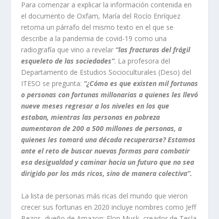
Para comenzar a explicar la información contenida en
el documento de
Oxfam
, María del Rocío Enríquez
retoma un párrafo del mismo texto en el que se
describe a la pandemia de covid-19 como una
radiografía que vino a revelar
“las fracturas del frágil
esqueleto de las sociedades”
. La profesora del
Departamento de Estudios Socioculturales (
Deso
) del
ITESO se pregunta:
“¿Cómo es que existen mil fortunas
o personas con fortunas millonarias a quienes
les llevó
nueve meses regresar a los niveles en los que
estaban, mientras las personas en pobreza
aumentaron de 200 a 500 millones de personas, a
quienes les tomará una década recuperarse? Estamos
ante el reto de buscar nuevas formas para combatir
esa desigualdad y caminar hacia un futuro que no sea
dirigido por los más ricos, sino de manera colectiva”.
La lista de personas más ricas del mundo que vieron
crecer sus fortunas en 2020 incluye nombres como Jeff
Bezos, dueño de Amazon;
Elon
Musk
, creador de Tesla