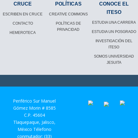
CRUCE
POLÍTICAS
CONOCE EL
ITESO
ESCRIBEN EN CRUCE
CREATIVE COMMONS
ESTUDIA UNA CARRERA
CONTACTO
POLÍTICAS DE
PRIVACIDAD
ESTUDIA UN POSGRADO
HEMEROTECA
INVESTIGACIÓN DEL
ITESO
SOMOS UNIVERSIDAD
JESUITA
Periférico Sur Manuel
Gómez Morin # 8585
C.P. 45604
Tlaquepaque, Jalisco,
México Télefono
conmutador: (33)