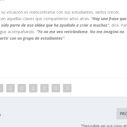
 vocación es reencontrarse con sus estudiantes, verlos crecer,
cen aquellas clases que compartieron años atrás.
“Hay una frase que
 he sido parte de esa aldea que ha ayudado a criar a muchos”
, dice. Pa
 seguir acompañando.
“Yo no me veo retirándome. No me imagino no
artir con un grupo de estudiantes”
.
PR
n
“Descubrir en sus ojos e