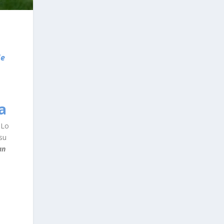
de
a
 Lo
su
an