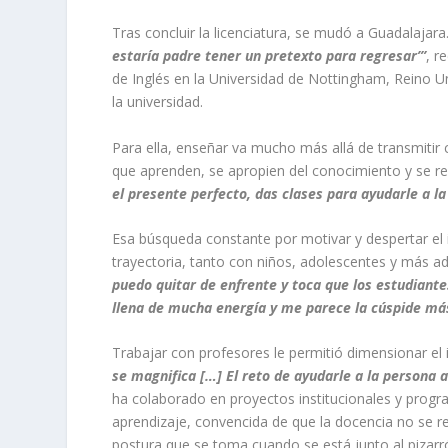
Tras concluir la licenciatura, se mudó a Guadalajara.
estaría padre tener un pretexto para regresar’”
, r
de Inglés en la Universidad de Nottingham, Reino Un
la universidad.
Para ella, enseñar va mucho más allá de transmitir 
que aprenden, se apropien del conocimiento y se r
el presente perfecto, das clases para ayudarle a l
Esa búsqueda constante por motivar y despertar el 
trayectoria, tanto con niños, adolescentes y más a
puedo quitar de enfrente y toca que los estudiante
llena de mucha energía y me parece la cúspide más
Trabajar con profesores le permitió dimensionar el
se magnifica […] El reto de ayudarle a la persona 
ha colaborado en proyectos institucionales y progr
aprendizaje, convencida de que la docencia no se re
postura que se toma cuando se está junto al pizarr