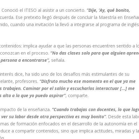
 Conoció el ITESO al asistir a un concierto.
“Dije, ‘Ay, qué bonito,
ecuerda. Ese pretexto llegó después de concluir la Maestría en Enseñ
ido, cuando una invitación la llevó a integrarse al programa de inglé
contenidos: implica ayudar a que las personas encuentren sentido a l
econozcan en el proceso.
“No das clases solo para que alguien apre
a persona a encontrarse”,
señala.
interés dice, ha sido uno de los desafíos más estimulantes de su
delante, profesores.
“Disfruto mucho ese momento en el que ya me
s trabajen. Caminar por el salón y escucharlos interactuar […] me
 alta a la que yo puedo aspirar”
, comparte.
 impacto de la enseñanza.
“Cuando trabajas con docentes, lo que log
a ver su labor desde otra perspectiva es muy bonito”
. Desde esta lab
amas de formación enfocados en el desarrollo de la autonomía en el
duce a compartir contenidos, sino que implica actitudes, miradas y l
ón.