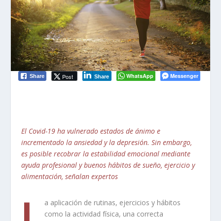
WhatsApp
Messenger
Post
Share
Share
El Covid-19 ha vulnerado estados de ánimo e
incrementado la ansiedad y la depresión. Sin embargo,
es posible recobrar la estabilidad emocional mediante
ayuda profesional y buenos hábitos de sueño, ejercicio y
alimentación, señalan expertos
L
a aplicación de rutinas, ejercicios y hábitos
como la actividad física, una correcta