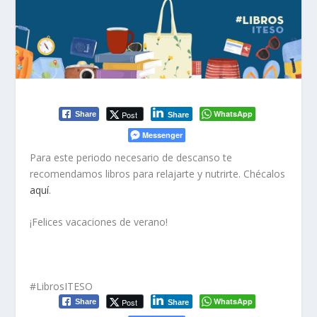
WhatsApp
Post
Share
Share
Messenger
Para este periodo necesario de descanso te
recomendamos libros para relajarte y nutrirte. Chécalos
aquí
.
¡Felices vacaciones de verano!
#LibrosITESO
WhatsApp
Post
Share
Share