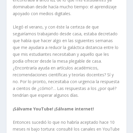
dominaban desde hacía mucho tiempo: el aprendizaje
apoyado con medios digitales.
Llegó el verano, y con éste la certeza de que
seguiríamos trabajando desde casa, estaba decretado
que había que hacer algo en las siguientes semanas
que me ayudara a reducir la galáctica distancia entre lo
que mis estudiantes necesitaban y aquello que les
podía ofrecer desde la mesa plegable de casa.
¿
E
ncontraría ayuda en artículos académicos,
recomendaciones científicas y teorías docentes? Sí y
no. Por
lo pronto,
necesitaba con urgencia la respuesta
a cientos de ¿cómo?
…
L
as respuestas a los ¿por qué?
t
endrían que esperar algunos días
.
¡Sálvame YouTube! ¡Sálvame internet!
Entonces sucedió lo que no
habría
aceptado hace 10
meses ni bajo tortura: consulté los canales
en YouTube