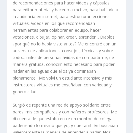
de
recomendaciones para hacer videos y cápsulas,
para editar material y hacerlo atractivo, para hablarle a
la audiencia en internet,
para estructurar lecciones
virtuales. Videos en los que recomendaban
herramientas para colaborar en equipo, hacer
votaciones, dibujar, opinar, crear, aprender…
D
iablos
¿por qué no lo había visto antes?
Me encontré con u
n
universo
de aplicaciones, consejos, técnicas y sobre
todo… miles de personas ávidas de compartirme
,
de
manera gratuita
,
conocimiento necesario para poder
nadar en las aguas que ellos ya dominaban
plenamente
. Me
volví un estudiante intensiv
o
y mis
instructores virtuales
me enseñaban con variedad y
generosidad.
Surgió de repente una
red de apoyo solidario entre
pares
:
mis compañer
as y compañeros
profesores. Me
di
cuenta
de que
estaba entre un montón de
colegas
padeciendo lo mismo que yo, y que también
buscaban
valientemente
la manera de aprender a nadar. Nos