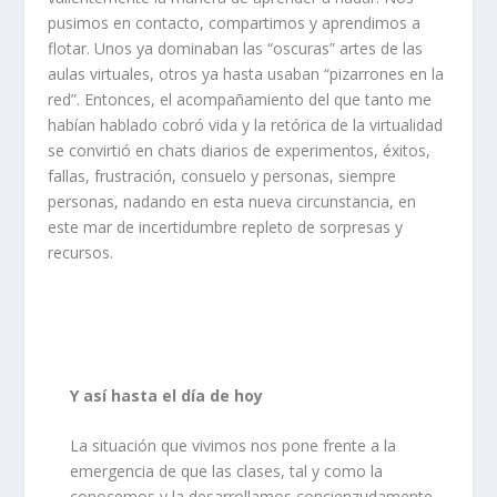
pusimos en contacto, compartimos
y
aprendimos a
flotar
. Unos ya dominaban las
“
oscuras
”
artes de las
aulas virtuales, otros ya
hasta
usaban “pizarrones
en la
red
”
.
Entonces, e
l
acompañamiento del que tanto me
habían
hablado cobró vida y la
retórica de la virtualidad
se convirtió en
chats diarios
de
experimentos,
éxitos,
fallas, frustración
, consuelo
y person
as,
siempre
personas
,
nada
ndo
en esta nueva circunstancia
, en
este mar de incertidumbre repleto de
sorpresas
y
recursos.
Y así hasta el día de hoy
La situación que vivimos nos
pone frente a la
emergencia
de que la
s clases
,
tal y como la
conocemos
y la desarrollamos concienzudamente