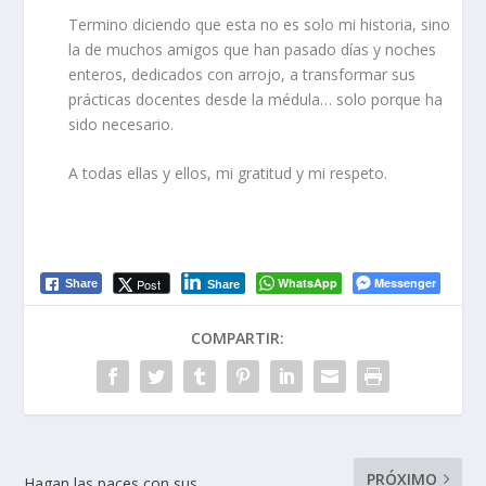
Termino
diciendo
que e
sta no es
solo
mi historia, sino
la de muchos amigos que han pasado
días y
noches
enter
o
s
,
dedicados con
arrojo
, a transformar sus
prácticas docentes desde la médula… solo porque
ha
sido
necesario.
A tod
as ellas y ellos
, mi gratitud y mi respeto.
WhatsApp
Messenger
Post
Share
Share
COMPARTIR:
PRÓXIMO
Hagan las paces con sus