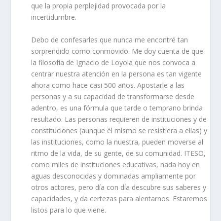
que la propia
perplejidad
provocada por la
incertidumbre
.
Debo de confesarles que nunca me encontré tan
sorprendido
como
conmovido. Me doy cuenta
de
que
la filosofía
de
Ignacio
de Loyola
que nos convoca
a
centrar nuestra atención en la persona es tan vigente
ahora como
hace casi 500 años
. A
postarle a las
personas y a su capacidad de transformarse desde
adentro
,
es una fórmula que tarde o temprano
brinda
resultado.
L
as
personas
requieren de instituciones y de
constituciones (aunque él mismo se resistiera
a ellas
)
y
l
as instituciones, como
la nuestra, pue
den mover
se
al
ritmo de la vida,
de
su gente
, de
su
comunidad. ITESO,
como miles de instituciones educativas, nada
hoy
en
aguas desconocidas y dominadas ampliamente por
otros actores, pero
día con día descubre sus saberes y
capacidades, y da certezas para alentarnos. Estaremos
listos
para lo que viene.