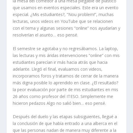
la mesa del comedor a una mesa plegable de plástico
que usamos en eventos especiales
. Este era un evento
especial.
¿
M
is
estudiantes
?,
“N
ou problem!
”
, muchas
lecturas, unos videos en
YouTube
que se relacione
n
con el tema y algunas sesiones “online”
nos
ayudarían y
resolverían el asunto… eso pensé.
El semestre se agotaba y no regresábamos
. L
a laptop,
las lecturas y mis áridas intervenciones “online” con mis
estudiantes
parecían ir m
á
s hacia atrás que
hacia
adelante. Llegó el final, evaluamos con videos,
incorporamos foros y tratamos de cerrar de la manera
más digna posible
lo aprendido en clase.
¿
E
l resultado?
la peor evaluación por parte de mis estudiantes en mis
26 años como
profesor del ITESO. S
implemente me
hicieron pedazos
A
lgo no salió bien… eso pensé.
Después del duelo y las etapas subsiguientes
, llegué a
la conclusión
de que
había entrado a u
na alberca
en
el
que las personas nadan de manera muy diferente a la