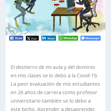
WhatsApp
Messenger
Post
Share
Share
El destierro de mi aula y del dominio
en
mi
s
clase
s
se lo debo a la
C
ovid-19.
La peor evaluación
de mis estudiantes
en
26 años
de carrera
como profesor
universitario
también se lo debo
a
este bicho
.
Aprender a desaprender,