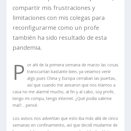
compartir mis frustraciones y
limitaciones con mis colegas para
reconfigurarme como un profe
también
ha sido
resultado de esta
pandemia
.
P
or ahí de la primera semana de marzo las cosas
transcurr
ía
n bastante bien, ya veíamos venir
algo pues China y Europa cerraban las puertas,
así que cuando me avisaron que nos iríamos a
casa no me alarmé mucho, al fin y al
cabo,
soy profe,
tengo mi compu, tengo internet
.
¿
Q
ué
podía salirme
mal?
…
pensé
.
Los avisos nos
advertían
que esto iba m
á
s allá de
cinco
semanas
en confinamiento
, así que decidí mudarme de