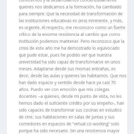
quienes nos dedicamos a la formación
, ha cambiado
para siempre.
Que la
necesidad de transformación de
las instituciones educativas es
(era)
inminente,
y más
,
es
urgente. Al respecto,
me
reconozco como un fuerte
crítico de
la enorme resistencia al cambio que como
institución podemos
mantener
.
Pero
reconozco
que la
crisis de este año
me
ha demostrado lo equivocado
que
pude
estar
,
pues
he podido ver
que
nuestra
universidad
ha sido
capaz de transformarse
en unos
meses
.
Adaptarse
desde sus mismas entrañas, es
decir, desde las aulas
y quienes las habitamos. Q
ue
nos
han dado espacio y sentido desde hace ya casi 70
años.
P
uedo ver con emoción que mis colegas
docentes
–
a quienes, desde mi punto de vista, no les
hemos dado el suficiente crédito
por su empeño-
, han
sido capaces de transformar sus cocinas en estudios
de cine
, sus habitaciones en salas de juntas y sus
comedores en espacios de “virtual co-working
”
solo
porque ha sido necesario.
Sin una resistencia mayor