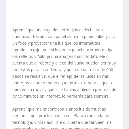
Aprendí que una caja de cartón (las de leche son
buenazas) forrada con papel aluminio puede
albergar a
un foco y proyectar una luz que los
internautas
agradecen
(
ojo
,
que si le pones papel encerado mitiga
los reflejos y “dibuja una imagen más cálida”
)
. Me
di
cuenta que el rebote y el eco del audio pueden
ser muy
molestos para la audiencia y que con un micro de 600
pesos se resuelve, que el reflejo de las luces en mis
anteojos es poco menos que un insulto para el que te
mira en su móvil
y que si le hablas a alguien por más de
cinco
minutos en internet, lo perderás para siempre.
Aprendí
que me encontraba a años luz de muchas
personas
que practicaban la enseñanza mediada por
tecnología
,
y más aún, me di cuenta que también me
encontraba a años luz de lo que mis estudiantes
ya