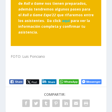
de
Roll a Game
nos tienen preparados,
además tendremos algunos pases para
el
Roll a Game Expo’22
que rifaremos entre
los asistentes. Da click
aquí
para ver la
información completa y confirmar tu
asistencia.
FOTO: Luis Ponciano
WhatsApp
Messenger
Post
Share
Share
COMPARTIR: