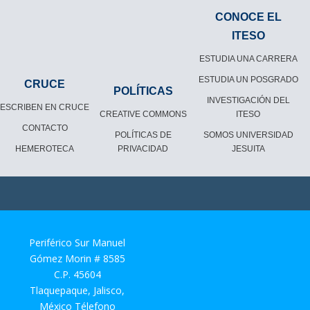
CONOCE EL
ITESO
ESTUDIA UNA CARRERA
ESTUDIA UN POSGRADO
CRUCE
POLÍTICAS
INVESTIGACIÓN DEL
ESCRIBEN EN CRUCE
CREATIVE COMMONS
ITESO
CONTACTO
POLÍTICAS DE
SOMOS UNIVERSIDAD
HEMEROTECA
PRIVACIDAD
JESUITA
Periférico Sur Manuel
Gómez Morin # 8585
C.P. 45604
Tlaquepaque, Jalisco,
México Télefono