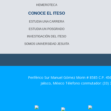
HEMEROTECA
CONOCE EL ITESO
ESTUDIA UNA CARRERA
ESTUDIA UN POSGRADO
INVESTIGACIÓN DEL ITESO
SOMOS UNIVERSIDAD JESUITA
Periférico Sur Manuel Gómez Morin # 8585 C.P. 45
Jalisco, México Télefono conmutador: (33)