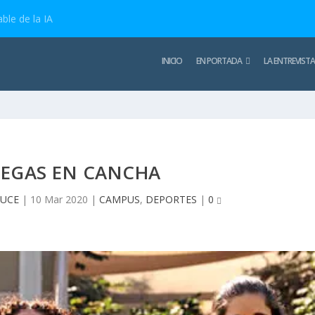
ble de la IA
INICIO
EN PORTADA
LA ENTREVISTA
TEGAS EN CANCHA
RUCE
|
10 Mar 2020
|
CAMPUS
,
DEPORTES
|
0