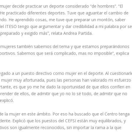
 mujer decide practicar un deporte considerado “de hombres”. “El
. He practicado diferentes deportes. Tuve que aguantar el cambio de
ondo. He aprendido cosas, me tuve que preparar un montón, saber
del ITESO tengo que argumentar y dar credibilidad a mi palabra por se
 preparado y exigido más”, relata Andrea Partida.
as mujeres también sabemos del tema y que estamos preparándonos
eportivos. Sabemos que será complicado, mas no imposible”, explica
llegado a un puesto directivo como mujer en el deporte. Al cuestionarl
na mujer muy afortunada, pues las personas han valorado mi esfuerzo
rtante, es que yo me he dado la oportunidad de que ellos confíen en
aprender de ellos, de admitir que yo no lo sé todo, de admitir que no
explicó.
o de la mujer en este ámbito. Por eso ha buscado que el Centro tenga
dente. Explicó que los puestos del CEFSI están muy equilibrados, y
ivos son igualmente reconocidos, sin importar la rama a la que