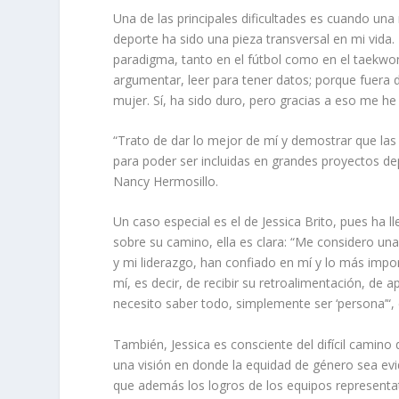
Una de las principales dificultades es cuando una
deporte ha sido una pieza transversal en mi vida
paradigma, tanto en el fútbol como en el taekw
argumentar, leer para tener datos; porque fuera 
mujer. Sí, ha sido duro, pero gracias a eso me he
“Trato de dar lo mejor de mí y demostrar que l
para poder ser incluidas en grandes proyectos d
Nancy Hermosillo.
Un caso especial es el de Jessica Brito, pues ha 
sobre su camino, ella es clara: “Me considero u
y mi liderazgo, han confiado en mí y lo más impo
mí, es decir, de recibir su retroalimentación, de 
necesito saber todo, simplemente ser ‘persona’“, 
También, Jessica es consciente del difícil camin
una visión en donde la equidad de género sea evi
que además los logros de los equipos representat