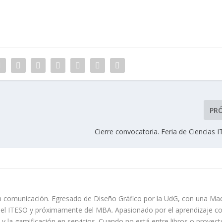
PR
Cierre convocatoria. Feria de Ciencias
n comunicación. Egresado de Diseño Gráfico por la UdG, con una Mae
 el ITESO y próximamente del MBA. Apasionado por el aprendizaje co
y la gamificación en servicios. Cuando no está entre libros o proyect