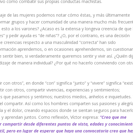
ectivo como combatir sus propias conductas machistas.
zaje de las mujeres podemos notar cómo éstas, y más últimamente
en formar grupos y hacer comunidad de una manera mucho más frecuen
e esto a los varones? ¿Acaso es la extensa y longeva creencia de que 
” y pedir ayuda es “de niñas”? ¿O, por el contrario, es una decisión
e creencias respecto a una masculinidad “correcta” han sido
nformación aprendemos, o en ocasiones
aprehendemos
, sin cuestionar
entir bien, si verdaderamente queremos sentir y vivir así. ¿Quién di
dizaje de manera individual? ¿Por qué no hacerlo
conviviendo
con otr
ir con otros”, en donde “con” significa “junto” y “vivere” significa “existi
istir con otros, compartir vivencias, experiencias y sentimientos;
as que pasamos y sentimos; nuestros miedos, anhelos e inquietudes.
 el compartir. Así como los hombres comparten sus pasiones y alegrí
 y el dolor, creando espacios donde se sientan seguros para hacerl
 y aprendan juntos. Como reflexión, Víctor expresa:
“Creo que me
 compartir desde diferentes puntos de vista, edades y conocimient
til, pero en lugar de esperar que haya una convocatoria creo que ha