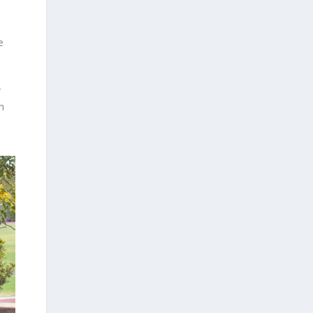
e
r
n