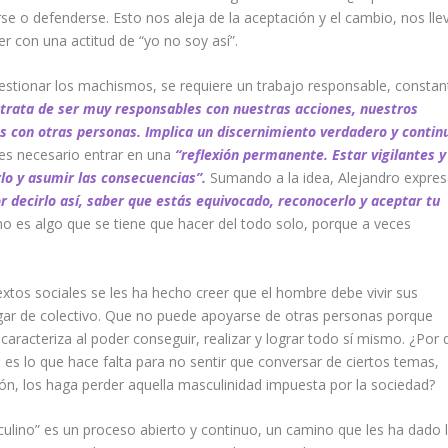
se o defenderse.
Esto nos aleja de
la aceptación y
el
cambio,
nos lle
er con una actitud de “yo no soy así”.
estionar los machismos, se requiere un trabajo responsable, constan
 trata de ser muy responsables con nuestras acciones, nuestros
 con otras personas. Implica un discernimiento verdadero y contin
 es necesario
entrar en una
“reflexión permanente
. Estar vigilantes y
rlo y asumir las consecuencias
”.
Sumando a la idea, Alejandro expres
r decirlo así, saber que estás equivocado, reconocerlo y aceptar tu
o es algo que se tiene que hacer del todo solo, porque a veces
xtos sociales se les ha hecho creer que el hombre debe vivir sus
ugar de colectivo. Que no puede apoyarse de otras personas porque
caracteriza al poder conseguir, realizar y lograr todo sí mismo. ¿Por 
es lo que hace falta para no sentir que conversar de ciertos temas,
ción, los haga perder aquella
masculinidad
impuesta por la sociedad?
culino” es un proceso abierto y continuo, un camino que les ha dado 