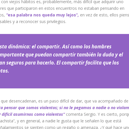
con viejos hábitos es, probablemente, más difícil que adquirir uno
bres que participaron en estos encuentros no estaban pensando en
ños,
“
esa palabra nos queda muy lejos”
,
en vez de esto, ellos pien
bles y a reconocer sus privilegios.
esta dinámica: el compartir.
A
sí como los hombres
 importante que puedan compartir también la duda y el
an seguros para hacerlo. El compartir
facilita que los
ntos
.
ia que desencadenan, es un paso difícil de dar, que va acompañado de
ta pensar que somos violentos; si no le pegamos a nadie o no viola
 difícil asumirnos como violentos”
comenta Sergio. Y es cierto, porq
ista”, y en general, a nadie le gusta que le señalen lo que está
señalamientos se sienten como un regaño o amenaza. ¿Y qué hace un