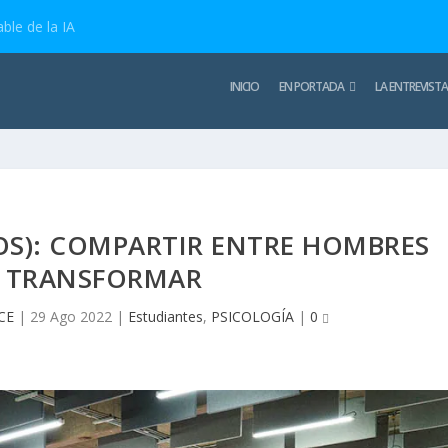
ble de la IA
INICIO
EN PORTADA
LA ENTREVISTA
S): COMPARTIR ENTRE HOMBRES
 TRANSFORMAR
CE
|
29 Ago 2022
|
Estudiantes
,
PSICOLOGÍA
|
0