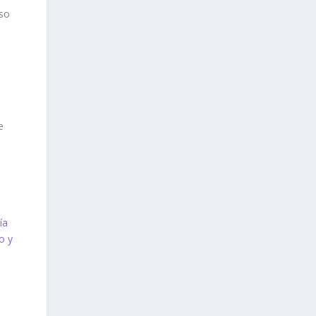
eso
e
ía
o y