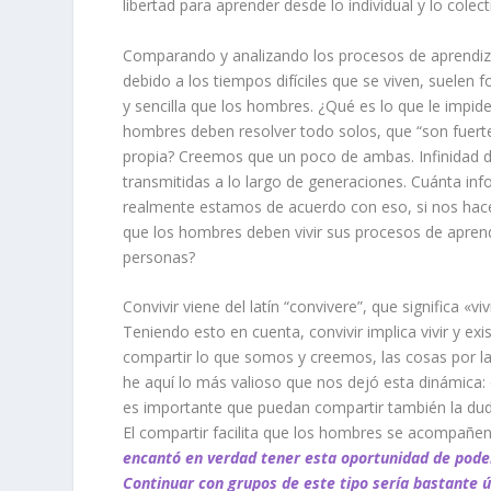
libertad para aprender desde lo individual y lo col
Comparando y analizando los procesos de aprendi
debido a los tiempos difíciles que se viven, suel
y sencilla que los hombres. ¿Qué es lo que le impid
hombres deben resolver todo solos, que “son fuertes
propia? Creemos que un poco de ambas. Infinidad d
transmitidas a lo largo de generaciones. Cuánta i
realmente estamos de acuerdo con eso, si nos hace s
que los hombres deben vivir sus procesos de apren
personas?
Convivir
viene del latín “convivere”, que significa «viv
Teniendo esto en cuenta,
convivir
implica vivir y ex
compartir lo que somos y creemos, las cosas por l
he aquí lo más valioso que nos dejó esta dinámica:
es importante que puedan compartir también la duda
El compartir facilita que los hombres se acompañen
encantó en verdad tener esta oportunidad de poder
Continuar con grupos de este tipo sería bastante ú