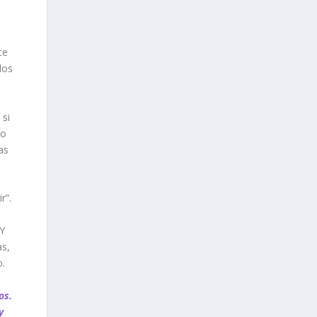
te
los
 si
jo
as
r”.
Y
as,
o.
os.
y