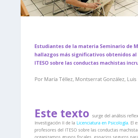
Estudiantes de la materia Seminario de M
hallazgos más significativos obtenidos al
ITESO sobre las conductas machistas incru
Por María Téllez
,
Montserrat González
, Lui
Este texto
surge del análisis ref
Investigación II de la
Licenciatura en Psicología
. El
profesores del ITESO sobre las conductas machistas
organizamos grupos focales, espacios seguros par