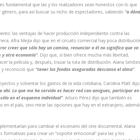
 es fundamental que las y los realizadores sean honestos con lo que
r género, para así buscar su nicho de espectadores, sabiendo
“a dón
iento: las ventajas de hacer producción independiente contra las
mera, Afra Mejía dijo que en el circuito comercial hay poca distribució
rror creer que sólo hay un camino, renunciar a él no significa que va
s y otra economía”
. Dijo que, si bien ofrece mucha más libertad,
er la película y, después, trazar la ruta de distribución. Alana Simõe
s, y reconoció que
“tener los fondos asegurados descansa el alma”
.
ctos y solventar los gastos de la vida cotidiana, Carolina Platt dijo
 ahí. Lo que me ha servido es hacer red con amigues, participar en 
sólo en el esquema individual”
. Arturo Pérez dijo que también es
 en el país, sino mirar las opciones que hay en el extranjero, ademá
mplementarían para cambiar el escenario del cine documental. Alana
s formativas para crear un “soporte emocional” para las y los