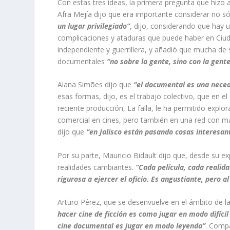
Con estas tres ideas, la primera pregunta que hizo 
Afra Mejía dijo que era importante considerar no só
un lugar privilegiado”
, dijo, considerando que hay u
complicaciones y ataduras que puede haber en Ciuda
independiente y guerrillera, y añadió que mucha de 
documentales
“no sobre la gente, sino con la gent
Alana Simões dijo que
“el documental es una neceda
esas formas, dijo, es el trabajo colectivo, que en e
reciente producción,
La falla
, le ha permitido explo
comercial en cines, pero también en una red con m
dijo que
“en Jalisco están pasando cosas interesa
Por su parte, Mauricio Bidault dijo que, desde su e
realidades cambiantes.
“Cada película, cada realid
rigurosa a ejercer el oficio. Es angustiante, pero
Arturo Pérez, que se desenvuelve en el ámbito de la 
hacer cine de ficción es como jugar en modo difícil
cine documental es jugar en modo leyenda”
. Compa