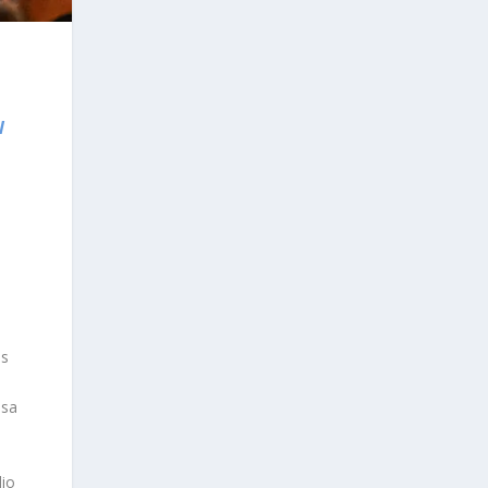
l
ás
asa
dio