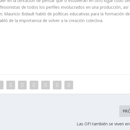
aer en la tentación de pensar que si estuvieran en otro lugar todo ser
esionistas de todos los perfiles involucrados en una producción, así
n; Mauricio Bidault habló de políticas educativas para la formación de
bló de la importancia de volver a la creación colectiva.
PR
Las OFI también se viven en