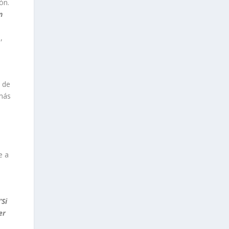
ón.
n
,
a de
más
e a
“Si
er