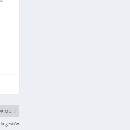
ía
ÓXIMO
 la gestión