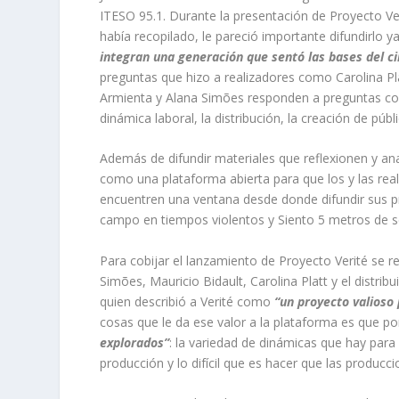
ITESO 95.1. Durante la presentación de Proyecto Ver
había recopilado, le pareció importante difundirlo 
integran una generación que sentó las bases del c
preguntas que hizo a realizadores como Carolina Plat
Armienta y Alana
Simões responden a preguntas como
dinámica laboral, la distribución, la creación de púb
Además de difundir materiales que reflexionen y an
como una plataforma abierta para que los y las re
encuentren una ventana desde donde difundir sus p
campo en tiempos violentos
y
Siento 5 metros de 
Para cobijar el lanzamiento de Proyecto Verité se r
Simões, Mauricio Bidault, Carolina Platt y el distri
quien describió a Verité como
“un proyecto valioso
cosas que le da ese valor a la plataforma es que 
explorados”
: la variedad de dinámicas que hay para 
producción y lo difícil que es hacer que las producci