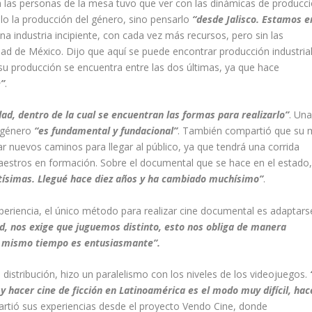
a las personas de la mesa tuvo que ver con las dinámicas de producci
lo la producción del género, sino pensarlo
“desde Jalisco. Estamos e
na industria incipiente, con cada vez más recursos, pero sin las
d de México. Dijo que aquí se puede encontrar producción industrial
su producción se encuentra entre las dos últimas, ya que hace
e”
.
d, dentro de la cual se encuentran las formas para realizarlo”
. Un
l género
“es fundamental y fundacional”
. También compartió que su 
rar nuevos caminos para llegar al público, ya que tendrá una corrida
aestros en formación. Sobre el documental que se hace en el estado,
ntísimas. Llegué hace diez años y ha cambiado muchísimo”
.
xperiencia, el único método para realizar cine documental es adaptars
ad, nos exige que juguemos distinto, esto nos obliga de manera
 al mismo tiempo es entusiasmante”.
distribución, hizo un paralelismo con los niveles de los videojuegos.
 y hacer cine de ficción en Latinoamérica es el modo muy difícil, hac
rtió sus experiencias desde el proyecto Vendo Cine, donde