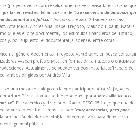
ité (
proyectoverite.com
) explicó que una vez revisado el material qu
ya que las entrevistas daban cuenta de
“la experiencia de personas qu
ine documental en Jalisco”
. Así pues, preparó 24 videos con las
t, Afra Mejía, Andrés Villa, Isabel Fregoso, Mauricio Bidault, Natalia
 qué es el cine documental, los estímulos financieros del Estado, 
licos y, por supuesto, el documental jalisciense, entre otras.
alicen el género documental, Proyecto Verité también busca constitui
alizadoras —sean profesionales, en formación, amateurs o entusiast
roducciones. Actualmente se pueden ver dos materiales:
Trabajo de
sed
, ambos dirigidos por Andrés Villa.
ealizó una mesa de diálogo en la que participaron Afra Mejía, Alana
buidor Arturo Pérez, charla que fue moderada por Andrés Villa Aldaco,
per se
”
. El académico y director de Radio ITESO 95.1 dijo que una de 
pone sobre la mesa tres temas que son
“muy necesarios, pero poco
la producción del documental; las diferentes vías para financiar la
ones lleguen al público.