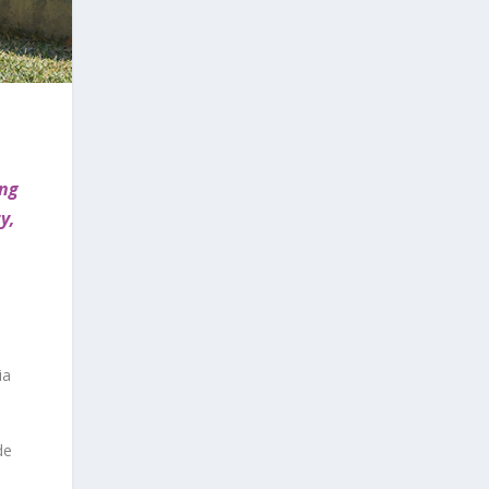
ing
y,
ia
de