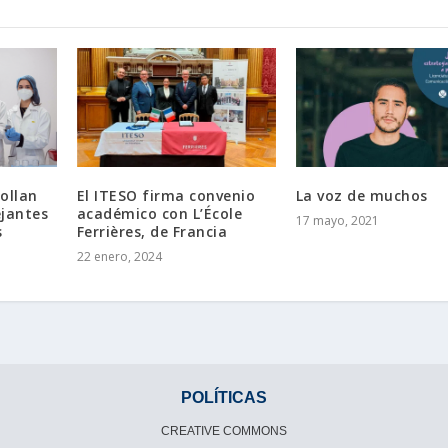
ollan
El ITESO firma convenio
La voz de muchos
ejantes
académico con L’École
17 mayo, 2021
s
Ferrières, de Francia
22 enero, 2024
POLÍTICAS
CREATIVE COMMONS