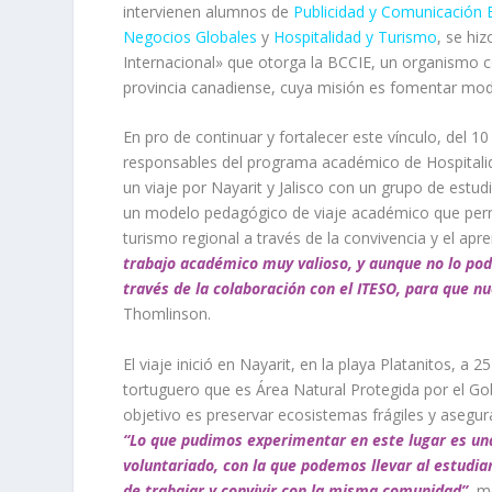
intervienen alumnos de
Publicidad y Comunicación E
Negocios Globales
y
Hospitalidad y Turismo
, se hi
Internacional» que otorga la BCCIE, un organismo c
provincia canadiense, cuya misión es fomentar mode
En pro de continuar y fortalecer este vínculo, del 
responsables del programa académico de Hospitalid
un viaje por Nayarit y Jalisco con un grupo de estud
un modelo pedagógico de viaje académico que permi
turismo regional a través de la convivencia y el apr
trabajo académico muy valioso, y aunque no lo po
través de la colaboración con el ITESO, para que 
Thomlinson.
El viaje inició en Nayarit, en la playa Platanitos, 
tortuguero que es Área Natural Protegida por el Gob
objetivo es preservar ecosistemas frágiles y asegurar
“Lo que pudimos experimentar en este lugar es un
voluntariado, con la que podemos llevar al estudia
de trabajar y convivir con la misma comunidad”,
me