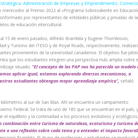
stratégica
,
Administración de Empresas y Emprendimiento
,
Comerci
zo merecedor al Premio 2022 al «Programa Sobresaliente en Educació
onformado por representantes de entidades públicas y privadas de la
los de educación intercultural.
10 al 15 de enero pasados, Alfredo Brambila y Eugene Thomlinson,
ad y Turismo del ITESO y de Royal Roads, respectivamente, realizar
iantes provenientes de la universidad canadiense. El objetivo fue pilot
ta que los estudiantes integren una perspectiva más amplia sobre e
endizaje situado.
“El concepto de los PAP nos ha parecido un modelo 
demos aplicar igual, estamos explorando diversos mecanismos, a
nuestros estudiantes obtengan mayor aprendizaje empírico”,
señaló
a 25 kilómetros al sur de San Blas. Ahí se encuentra un campamento
ierno Federal. Se trata de uno de 185 que se encuentran en el país, 
 el equilibrio y la continuidad a los procesos evolutivos y ecológicos
a combinación entre turismo de naturaleza, ecoturismo y turismo d
nte a una reflexión sobre cada tema y a entender el impacto favora
ncionó Brambila. El grupo de profesores y estudiantes se involucró 