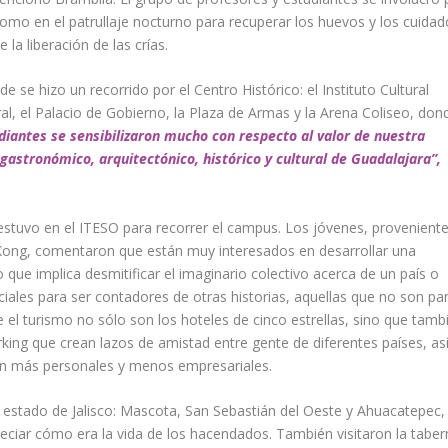
 como en el patrullaje nocturno para recuperar los huevos y los cuida
la liberación de las crías.
e se hizo un recorrido por el Centro Histórico: el Instituto Cultural
l, el Palacio de Gobierno, la Plaza de Armas y la Arena Coliseo, don
diantes se sensibilizaron mucho con respecto al valor de nuestra
gastronómico, arquitectónico, histórico y cultural de Guadalajara”,
estuvo en el ITESO para recorrer el campus. Los jóvenes, provenient
Kong, comentaron que están muy interesados en desarrollar una
 que implica desmitificar el imaginario colectivo acerca de un país o
ociales para ser contadores de otras historias, aquellas que no son pa
 el turismo no sólo son los hoteles de cinco estrellas, sino que tamb
king
que crean lazos de amistad entre gente de diferentes países, as
ean más personales y menos empresariales.
del estado de Jalisco: Mascota, San Sebastián del Oeste y Ahuacatepec,
ciar cómo era la vida de los hacendados. También visitaron la taber