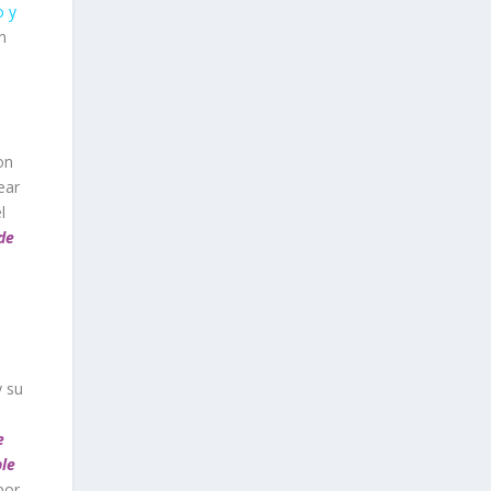
o y
n
on
ear
l
de
y su
.
e
ble
por