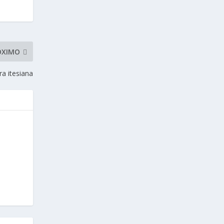
ÓXIMO
a itesiana