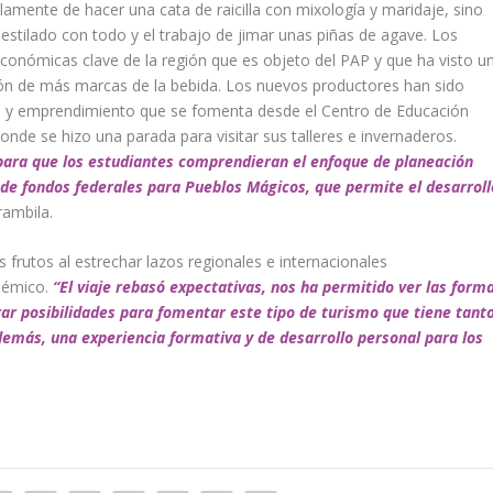
lamente de hacer una cata de raicilla con mixología y maridaje, sino
estilado con todo y el trabajo de jimar unas piñas de agave. Los
conómicas clave de la región que es objeto del PAP y que ha visto u
ción de más marcas de la bebida. Los nuevos productores han sido
ión y emprendimiento que se fomenta desde el Centro de Educación
de se hizo una parada para visitar sus talleres e invernaderos.
para que los estudiantes comprendieran el enfoque de planeación
 de fondos federales para Pueblos Mágicos, que permite el desarroll
do Brambila.
rutos al estrechar lazos regionales e internacionales
démico.
“El viaje rebasó expectativas, nos ha permitido ver las form
ar posibilidades para fomentar este tipo de turismo que tiene tant
además, una experiencia formativa y de desarrollo personal para los