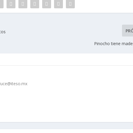
PR
tos
Pinocho tiene mader
cruce@iteso.mx