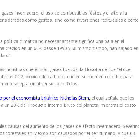
gases invernadero, el uso de combustibles fósiles y el alto a la
consideradas como gastos, sino como inversiones redituables a corto
olítica climática no necesariamente significa una baja en el
ha crecido en un 60% desde 1990 y, al mismo tiempo, han bajado en
dero”.
s industrias que emitan gases tóxicos, la filosofía de que “el que
sobre el CO2, dióxido de carbono, que en su momento no fue para
mente aceptaron al ver sus beneficios.
o por el economista británico Nicholas Stern,
el cual señala que los
 a un 20% del Producto Interno Bruto del planeta, mientras el costo
ipales causas del aumento de los gases de efecto invernadero, Severin
ios forestales en México son causados por el ser humano, y que 63