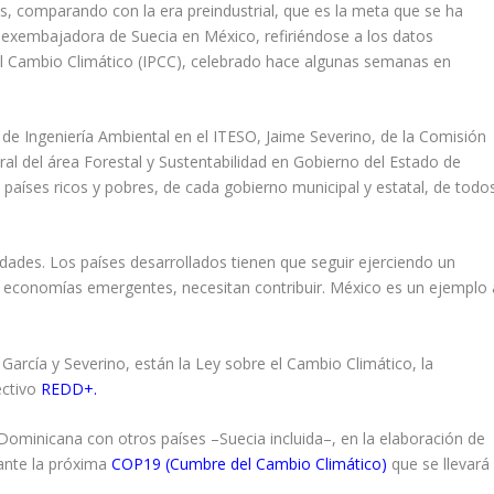
s, comparando con la era preindustrial, que es la meta que se ha
 la exembajadora de Suecia en México, refiriéndose a los datos
el Cambio Climático (IPCC), celebrado hace algunas semanas en
e Ingeniería Ambiental en el ITESO, Jaime Severino, de la Comisión
ral del área Forestal y Sustentabilidad en Gobierno del Estado de
e países ricos y pobres, de cada gobierno municipal y estatal, de todo
idades. Los países desarrollados tienen que seguir ejerciendo un
as economías emergentes, necesitan contribuir. México es un ejemplo 
 García y Severino, están la Ley sobre el Cambio Climático, la
ectivo
REDD+.
Dominicana con otros países –Suecia incluida–, en la elaboración de
rante la próxima
COP19 (Cumbre del Cambio Climático)
que se llevará