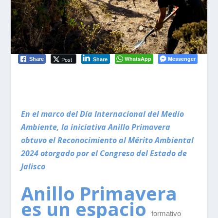
WhatsApp
Messenger
Post
Share
Share
En el marco del Día Internacional del Medio
Ambiente, la iniciativa Anillo Primavera
obtuvo el Reconocimiento al Mérito Ambiental
2024 otorgado por el Congreso del Estado de
Jalisco
Anillo Primavera
es un espacio
formativo