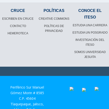
CRUCE
POLÍTICAS
CONOCE EL
ITESO
ESCRIBEN EN CRUCE
CREATIVE COMMONS
ESTUDIA UNA CARRERA
CONTACTO
POLÍTICAS DE
PRIVACIDAD
ESTUDIA UN POSGRADO
HEMEROTECA
INVESTIGACIÓN DEL
ITESO
SOMOS UNIVERSIDAD
JESUITA
Periférico Sur Manuel
Gómez Morin # 8585
C.P. 45604
Tlaquepaque, Jalisco,