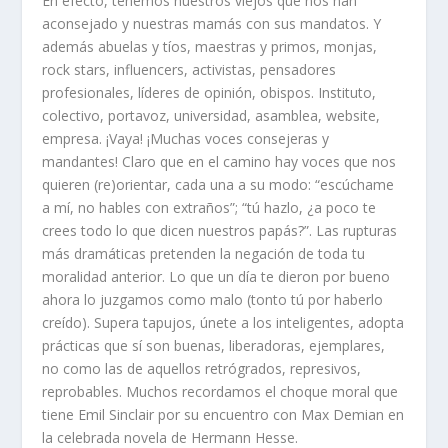
En efecto, tenemos nuestros viejos que nos han
aconsejado y nuestras mamás con sus mandatos. Y
además abuelas y tíos, maestras y primos, monjas,
rock stars, influencers, activistas, pensadores
profesionales, líderes de opinión, obispos. Instituto,
colectivo, portavoz, universidad, asamblea, website,
empresa. ¡Vaya! ¡Muchas voces consejeras y
mandantes! Claro que en el camino hay voces que nos
quieren (re)orientar, cada una a su modo: “escúchame
a mí, no hables con extraños”; “tú hazlo, ¿a poco te
crees todo lo que dicen nuestros papás?”. Las rupturas
más dramáticas pretenden la negación de toda tu
moralidad anterior. Lo que un día te dieron por bueno
ahora lo juzgamos como malo (tonto tú por haberlo
creído). Supera tapujos, únete a los inteligentes, adopta
prácticas que sí son buenas, liberadoras, ejemplares,
no como las de aquellos retrógrados, represivos,
reprobables. Muchos recordamos el choque moral que
tiene Emil Sinclair por su encuentro con Max Demian en
la celebrada novela de Hermann Hesse.