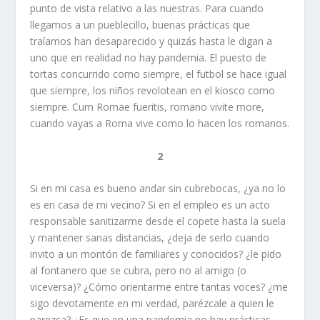
punto de vista relativo a las nuestras. Para cuando
llegamos a un pueblecillo, buenas prácticas que
traíamos han desaparecido y quizás hasta le digan a
uno que en realidad no hay pandemia. El puesto de
tortas concurrido como siempre, el futbol se hace igual
que siempre, los niños revolotean en el kiosco como
siempre. Cum Romae fueritis, romano vivite more,
cuando vayas a Roma vive como lo hacen los romanos.
2
Si en mi casa es bueno andar sin cubrebocas, ¿ya no lo
es en casa de mi vecino? Si en el empleo es un acto
responsable sanitizarme desde el copete hasta la suela
y mantener sanas distancias, ¿deja de serlo cuando
invito a un montón de familiares y conocidos? ¿le pido
al fontanero que se cubra, pero no al amigo (o
viceversa)? ¿Cómo orientarme entre tantas voces? ¿me
sigo devotamente en mi verdad, parézcale a quien le
parezca? ¿Es que en una pandemia no hay prácticas