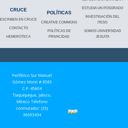
ESTUDIA UN POSGRADO
CRUCE
POLÍTICAS
INVESTIGACIÓN DEL
ESCRIBEN EN CRUCE
CREATIVE COMMONS
ITESO
CONTACTO
POLÍTICAS DE
SOMOS UNIVERSIDAD
HEMEROTECA
PRIVACIDAD
JESUITA
Periférico Sur Manuel
Gómez Morin # 8585
C.P. 45604
Tlaquepaque, Jalisco,
México Télefono
conmutador: (33)
36693434