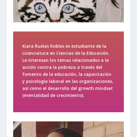
Kiara Ruelas Robles es estudiante de la
Licenciatura en Ciencias de la Educación.
Le interesan los temas relacionados a la
acción contra la pobreza a través del
fomento de la educación, la capacitación
y psicología laboral en las organizaciones,
así como el desarrollo del
growth mindset
(mentalidad de crecimiento).