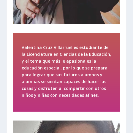
Valentina Cruz Villarruel
es estudiante de
la Licenciatura en
Ciencias de la Educación,
y el tema que más le apasiona es la
educación especial, por lo que se prepara
para lograr que sus futuros alumnos y
alumnas se sientan capaces de hacer las
cosas y disfruten al compartir
con otros
niños y niñas con necesidades afines
.