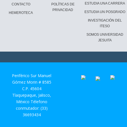
ESTUDIA UNA CARRERA
CONTACTO
POLÍTICAS DE
PRIVACIDAD
ESTUDIA UN POSGRADO
HEMEROTECA
INVESTIGACIÓN DEL
ITESO
SOMOS UNIVERSIDAD
JESUITA
Periférico Sur Manuel
Gómez Morin # 8585
C.P. 45604
Tlaquepaque, Jalisco,
México Télefono
conmutador: (33)
36693434