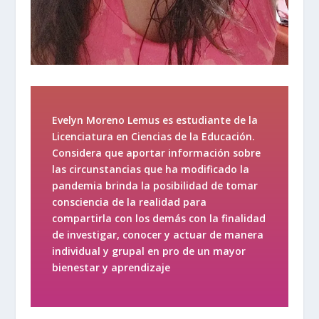
Evelyn Moreno Lemu
s es estudiante
de la
Licenciatura en Ciencias de la Educación.
Consider
a
que aportar información sobre
la
s circunstancias que ha modificado la
pandemia
brinda la posibilidad de tomar
consciencia de
l
a realidad
para
compartirla con los demás con la finalidad
de
investigar, conocer y actuar de manera
individual y grupal
en pro de un
mayor
bienestar y aprendizaje