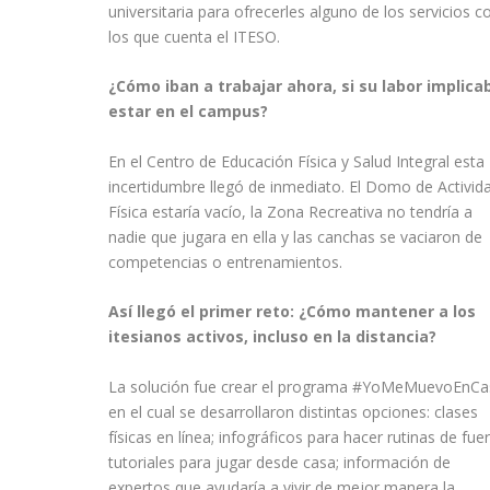
universitaria para ofrecerles alguno de los servicios c
los que cuenta el ITESO.
¿Cómo iban a trabajar ahora, si su labor implica
estar en el campus?
En el Centro de Educación Física y Salud Integral esta
incertidumbre llegó de inmediato. El Domo de Activid
Física estaría vacío, la Zona Recreativa no tendría a
nadie que jugara en ella y las canchas se vaciaron de
competencias o entrenamientos.
Así llegó el primer reto: ¿Cómo mantener a los
itesianos activos, incluso en la distancia?
La solución fue crear el programa #YoMeMuevoEnCa
en el cual se desarrollaron distintas opciones: clases
físicas en línea; infográficos para hacer rutinas de fuer
tutoriales para jugar desde casa; información de
expertos que ayudaría a vivir de mejor manera la