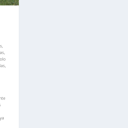
s,
as,
solo
das,
nte
s
uya