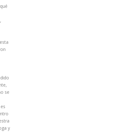
 qué
,
uesta
ron
odido
nte,
no se
 es
ntro
estra
oga y