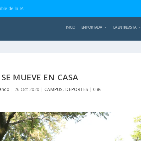
ble de la IA
INICIO
EN PORTADA
LA ENTREVISTA
O SE MUEVE EN CASA
pando
|
26 Oct 2020
|
CAMPUS
,
DEPORTES
|
0