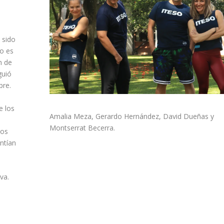
 sido
no es
n de
guió
pre.
e los
Amalia Meza, Gerardo Hernández, David Dueñas y
Montserrat Becerra.
los
entían
va.