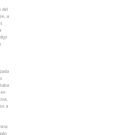
 del
se, a
es
a
dijo
a
izada
es
staba
 en
iva,
os a
mina:
uido