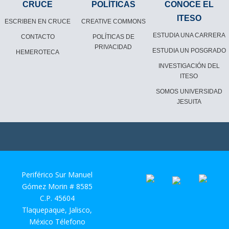
CRUCE
POLÍTICAS
CONOCE EL
ITESO
ESCRIBEN EN CRUCE
CREATIVE COMMONS
ESTUDIA UNA CARRERA
CONTACTO
POLÍTICAS DE
PRIVACIDAD
ESTUDIA UN POSGRADO
HEMEROTECA
INVESTIGACIÓN DEL
ITESO
SOMOS UNIVERSIDAD
JESUITA
Periférico Sur Manuel
Gómez Morin # 8585
C.P. 45604
Tlaquepaque, Jalisco,
México Télefono