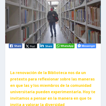
WhatsApp
Messenger
Post
Share
Share
La renovación de la Biblioteca nos da un
pretexto para reflexionar sobre las maneras
en que las y los miembros de la comunidad
universitaria pueden experimentarla. Hoy te
invitamos a pensar en la manera en que te
invita a valorar la diversidad