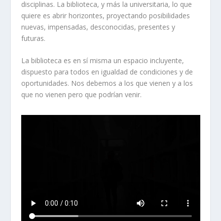
disciplinas. La biblioteca, y más la universitaria, lo que
quiere es abrir horizontes, proyectando posibilidades
nuevas, impensadas, desconocidas, presentes y
futuras.
La biblioteca es en sí misma un espacio incluyente,
dispuesto para todos en igualdad de condiciones y de
oportunidades. Nos debemos a los que vienen y a los
que no vienen pero que podrían venir.