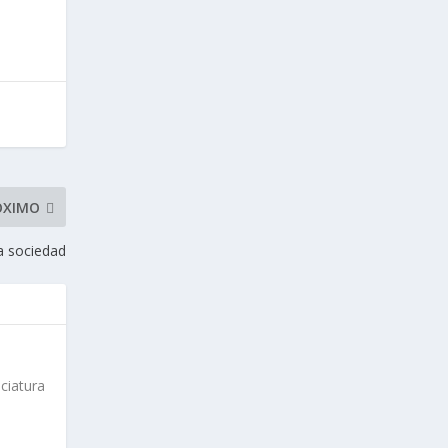
ÓXIMO
la sociedad
nciatura