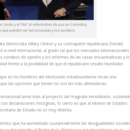
ino Unido y el “No” al referéndum de paz en Colombia,
s que pueden ser las encuestas y los sondeos
ata demócrata Hillary Clinton y su contraparte republicana Donald
a nivel internacional, al grado tal que los mercados internacionales
los sondeos de opinión y los informes de las casas encuestadoras y lo
ad frente a la posibilidad de que el republicano resulte triunfador.
 que en los hombros del electorado estadounidense recae una
 que las opciones que tienen no son las más alentadoras.
 internacional teme más al proyecto del magnate inmobiliario, sostenid
n declaraciones misóginas, lo cierto es que al interior de Estados
ecretaria de Estado no es muy distinta.
onómico que ha aumentado sustancialmente las desigualdades sociale
or su desempeño al frente de la diplomacia estadounidense en el