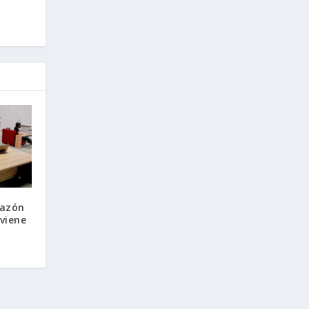
razón
viene