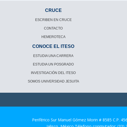
CRUCE
ESCRIBEN EN CRUCE
CONTACTO
HEMEROTECA
CONOCE EL ITESO
ESTUDIA UNA CARRERA
ESTUDIA UN POSGRADO
INVESTIGACIÓN DEL ITESO
SOMOS UNIVERSIDAD JESUITA
Periférico Sur Manuel Gómez Morin # 8585 C.P. 45
Jalisco, México Télefono conmutador: (33)