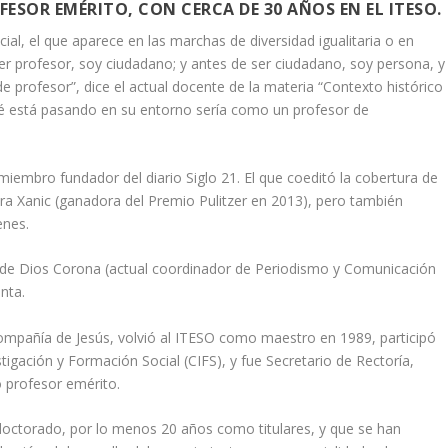
ESOR EMÉRITO, CON CERCA DE 30 AÑOS EN EL ITESO.
ial, el que aparece en las marchas de diversidad igualitaria o en
ser profesor, soy ciudadano; y antes de ser ciudadano, soy persona, y
de profesor”, dice el actual docente de la materia “Contexto histórico
ué está pasando en su entorno sería como un profesor de
iembro fundador del diario Siglo 21. El que coeditó la cobertura de
dra Xanic (ganadora del Premio Pulitzer en 2013), pero también
enes.
né de Dios Corona (actual coordinador de Periodismo y Comunicación
enta.
 Compañía de Jesús, volvió al ITESO como maestro en 1989, participó
stigación y Formación Social (CIFS), y fue Secretario de Rectoría,
 profesor emérito.
 doctorado, por lo menos 20 años como titulares, y que se han