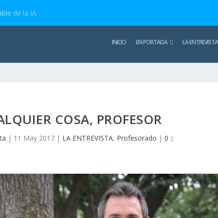
ble de la IA
INICIO
EN PORTADA
LA ENTREVISTA
ALQUIER COSA, PROFESOR
ta
|
11 May 2017
|
LA ENTREVISTA
,
Profesorado
|
0