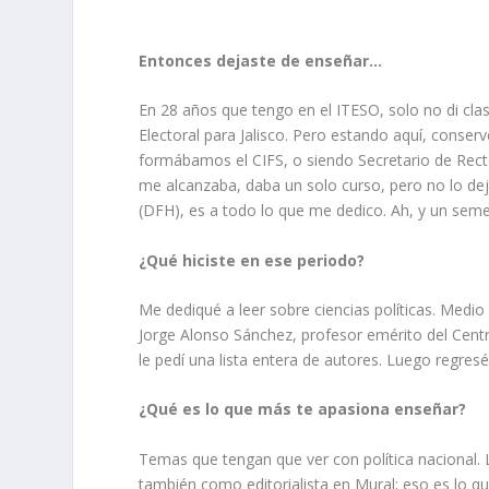
Entonces dejaste de enseñar…
En 28 años que tengo en el ITESO, solo no di cla
Electoral para Jalisco. Pero estando aquí, conse
formábamos el CIFS, o siendo Secretario de Rector
me alcanzaba, daba un solo curso, pero no lo d
(DFH), es a todo lo que me dedico. Ah, y un semes
¿Qué hiciste en ese periodo?
Me dediqué a leer sobre ciencias políticas. Medi
Jorge Alonso Sánchez, profesor emérito del Centr
le pedí una lista entera de autores. Luego regres
¿Qué es lo que más te apasiona enseñar?
Temas que tengan que ver con política nacional. 
también como editorialista en Mural; eso es lo que