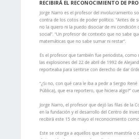
RECIBIRÁ EL RECONOCIMIENTO DE PROF
Jorge Narro es el profesor del involucramiento soc
contra de los cotos de poder político. “Antes de 
no la quiero ni la puedo disociar de mi condición 
social”. “Un profesor de contexto que no sabe q
matemáticas que no sabe sumar ni restar”.
Es el profesor que también fue periodista, como m
las explosiones del 22 de abril de 1992 de Alejan
reporteaba para sentirse con derecho de dar órd
“¿Si no, con qué cara le iba a pedir a Sergio Re
Pública), que era reportero, que hiciera algo?” cu
Jorge Narro, el profesor que dejó las filas de la
en la fundación y el desarrollo del Centro de Inve
recibirá este 15 de mayo el reconocimiento como
Este se otorga a aquellos que tienen maestría o