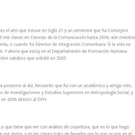
ses el año que estuve en Siglo 21 y un semestre que fui Consejero
rvé mis clases en Ciencias de la Comunicación hasta 2006; aún mientra
ía, o cuando fui Director de Integración Comunitaria. Si la vida no
ejé. Y ahora que estoy en el Departamento de Formación Humana
tre sabático que solicité en 2005.
o a ponerme al día. Recuerdo que fui con un académico y amigo mío,
o de Investigaciones y Estudios Superiores en Antropología Social, y
é en 2006 directo al DFH.
Lo que tiene que ver con análisis de coyuntura, que es lo que hago
 me gusta, y en las clases trato de llevarles por lo que ocurre en el