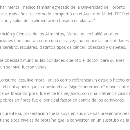
ushar Mehta, médico familiar egresado de la Universidad de Toronto,
vivir más años, tal como lo compartió en el Auditorio M del ITESO el
ción y salud de la alimentación basada en plantas”.
utrición y Ciencias de los Alimentos, Mehta, quien habló ante un
gaciones que apuntan cómo una dieta vegana reduce las posibilidades
cerebrovasculares, distintos tipos de cáncer, obesidad y diabetes.
 de obesidad mundial, las bondades que citó el doctor para quienes
n ser vivo fueron varias.
Consume less, live more!
, utilizó como referencia un estudio hecho e
 el cual apuntó que la obesidad era “significantemente” mayor entre
e de Masa Corporal fue el de los veganos, con una diferencia casi d
pobres en fibras fue el principal factor en contra de los carnívoros.
urante su presentación fue la soya en sus diversas presentaciones
tiene altos niveles de proteína que la convierten en un sustituto de la