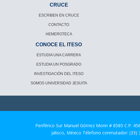
CRUCE
ESCRIBEN EN CRUCE
CONTACTO
HEMEROTECA
CONOCE EL ITESO
ESTUDIA UNA CARRERA
ESTUDIA UN POSGRADO
INVESTIGACIÓN DEL ITESO
SOMOS UNIVERSIDAD JESUITA
Periférico Sur Manuel Gómez Morin # 8585 C.P. 45
Jalisco, México Télefono conmutador: (33)