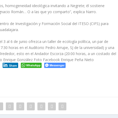
s, homogeneidad ideológica invitando a Negrete; él sostiene
 Ignacio Román… O a las que yo comparto”, explica Narro.
entro de Investigación y Formación Social del ITESO (CIFS) para
Guadalajara.
l 3 al 6 de junio ofrezca un taller de ecología política, un par de
17:30 horas en el Auditorio Pedro Arrupe, SJ de la universidad) y una
 alrededor, esto en el Andador Escorza (20:00 horas, a un costado del
o Enrique González Foto Facebook Enrique Peña Nieto
WhatsApp
Messenger
Share