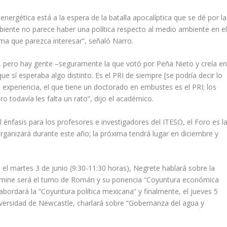
energética está a la espera de la batalla apocalíptica que se dé por la
biente no parece haber una política respecto al medio ambiente en e
ma que parezca interesar”, señaló Narro.
 pero hay gente –seguramente la que votó por Peña Nieto y creía e
 sí esperaba algo distinto. Es el PRI de siempre [se podría decir lo
experiencia, el que tiene un doctorado en embustes es el PRI; los
o todavía les falta un rato”, dijo el académico.
l énfasis para los profesores e investigadores del ITESO, el Foro es l
rganizará durante este año; la próxima tendrá lugar en diciembre y
e: el martes 3 de junio (9:30-11:30 horas), Negrete hablará sobre la
ermine será el turno de Román y su ponencia “Coyuntura económica
 abordará la “Coyuntura política mexicana” y finalmente, el jueves 5
niversidad de Newcastle, charlará sobre “Gobernanza del agua y