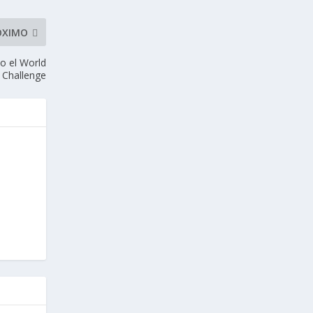
ÓXIMO
do el World
 Challenge