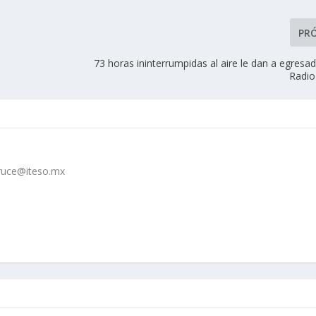
PR
73 horas ininterrumpidas al aire le dan a egresa
Radio
cruce@iteso.mx