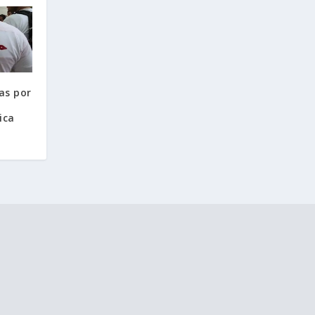
as por
ica