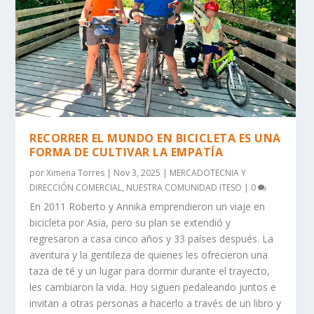
RECORRER EL MUNDO EN BICICLETA ES UNA
FORMA DE CULTIVAR LA EMPATÍA
por
Ximena Torres
|
Nov 3, 2025
|
MERCADOTECNIA Y
DIRECCIÓN COMERCIAL
,
NUESTRA COMUNIDAD ITESO
|
0
En 2011 Roberto y Annika emprendieron un viaje en
bicicleta por Asia, pero su plan se extendió y
regresaron a casa cinco años y 33 países después. La
aventura y la gentileza de quienes les ofrecieron una
taza de té y un lugar para dormir durante el trayecto,
les cambiaron la vida. Hoy siguen pedaleando juntos e
invitan a otras personas a hacerlo a través de un libro y