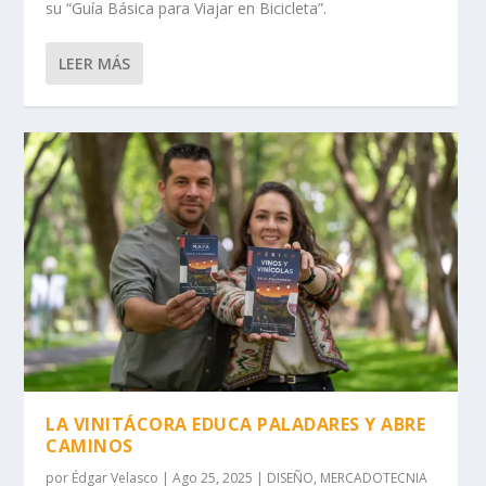
su “Guía Básica para Viajar en Bicicleta”.
LEER MÁS
LA VINITÁCORA EDUCA PALADARES Y ABRE
CAMINOS
por
Édgar Velasco
|
Ago 25, 2025
|
DISEÑO
,
MERCADOTECNIA