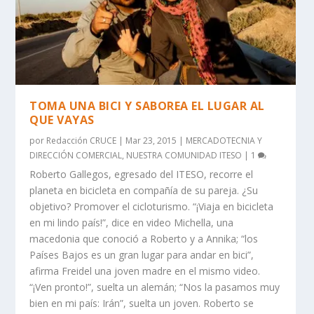
TOMA UNA BICI Y SABOREA EL LUGAR AL
QUE VAYAS
por
Redacción CRUCE
|
Mar 23, 2015
|
MERCADOTECNIA Y
DIRECCIÓN COMERCIAL
,
NUESTRA COMUNIDAD ITESO
|
1
Roberto Gallegos, egresado del ITESO, recorre el
planeta en bicicleta en compañía de su pareja. ¿Su
objetivo? Promover el cicloturismo. “¡Viaja en bicicleta
en mi lindo país!”, dice en video Michella, una
macedonia que conoció a Roberto y a Annika; “los
Países Bajos es un gran lugar para andar en bici”,
afirma Freidel una joven madre en el mismo video.
“¡Ven pronto!”, suelta un alemán; “Nos la pasamos muy
bien en mi país: Irán”, suelta un joven. Roberto se