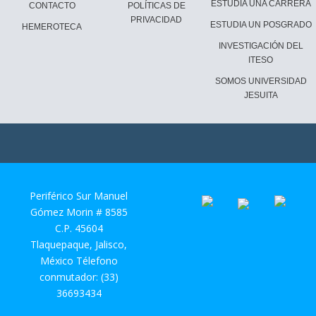
ESTUDIA UNA CARRERA
CONTACTO
POLÍTICAS DE
PRIVACIDAD
ESTUDIA UN POSGRADO
HEMEROTECA
INVESTIGACIÓN DEL
ITESO
SOMOS UNIVERSIDAD
JESUITA
Periférico Sur Manuel
Gómez Morin # 8585
C.P. 45604
Tlaquepaque, Jalisco,
México Télefono
conmutador: (33)
36693434