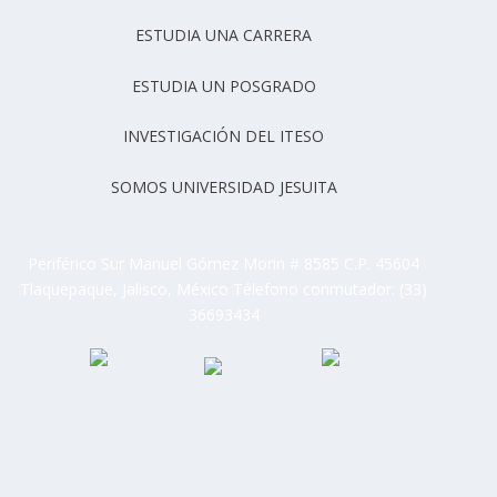
ESTUDIA UNA CARRERA
ESTUDIA UN POSGRADO
INVESTIGACIÓN DEL ITESO
SOMOS UNIVERSIDAD JESUITA
Periférico Sur Manuel Gómez Morin # 8585 C.P. 45604
Tlaquepaque, Jalisco, México Télefono conmutador: (33)
36693434