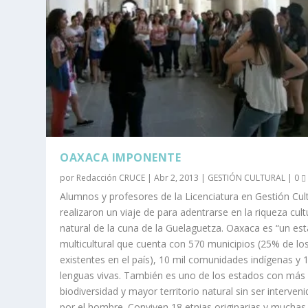
OAXACA IMPONENTE
por
Redacción CRUCE
|
Abr 2, 2013
|
GESTIÓN CULTURAL
|
0
Alumnos y profesores de la Licenciatura en Gestión Cult
realizaron un viaje de para adentrarse en la riqueza cult
natural de la cuna de la Guelaguetza. Oaxaca es “un es
multicultural que cuenta con 570 municipios (25% de lo
existentes en el país), 10 mil comunidades indígenas y 
lenguas vivas. También es uno de los estados con más
biodiversidad y mayor territorio natural sin ser interven
por el hombre. Conviven 18 etnias originarias y muchas