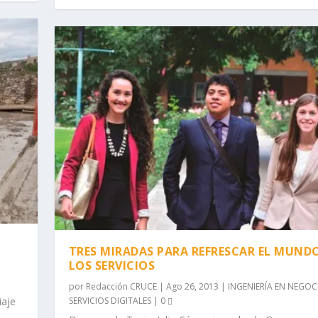
TRES MIRADAS PARA REFRESCAR EL MUND
LOS SERVICIOS
por
Redacción CRUCE
|
Ago 26, 2013
|
INGENIERÍA EN NEGOC
SERVICIOS DIGITALES
|
0
iaje