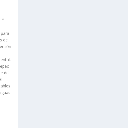
L Y
 para
s de
erción
iental,
tepec
e del
el
tables
 aguas