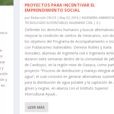
PROYECTOS PARA INCENTIVAR EL
EMPRENDIMIENTO SOCIAL
por
Redacción CRUCE
|
May 23, 2016
|
INGENIERÍA AMBIENTA
TECNOLOGÍAS SUSTENTABLES
,
INGENIERÍA CIVIL
|
0
Defender los derechos humanos y buscar alternativas
nico:
mejorar la condición de cientos de mexicanos, son do
los objetivos del Programa de Acompañamiento e Ins
con Poblaciones Vulnerables. Dennise Robles y Karla
se
González, alumnas de Ingeniería civil e Ingeniería Amb
or
duraron siete semanas dentro de la comunidad de Jal
mixe
de Candoyoc, en la región mixe de Oaxaca, como part
) y
proyecto “Proceso de distribución y manejo integral d
ación
agua”, el cual consistió en generar alternativas susten
ión y
para la distribución de agua potable y la captación de
, en
grises y negras, en alianza con el Instituto Superior
Intercultural Ayuuk...
LEER MÁS