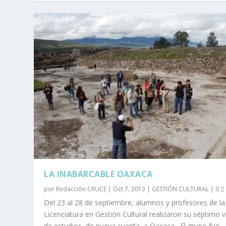
LA INABARCABLE OAXACA
por
Redacción CRUCE
|
Oct 7, 2013
|
GESTIÓN CULTURAL
|
0
Del 23 al 28 de septiembre, alumnos y profesores de la
Licenciatura en Gestión Cultural realizaron su séptimo v
de estudios, de nueva cuenta, a Oaxaca. El grupo fue