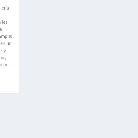
iería
 les
a
campus
 en un
z y
pic,
dad...