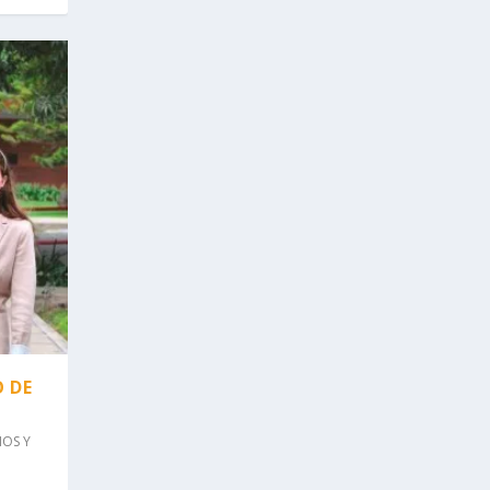
O DE
IOS Y