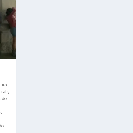
ural,
ural y
tado
s
16
ido