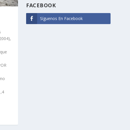
FACEBOOK
Síguenos En Facebook
s
2004),
 que
 POR
eno
,4