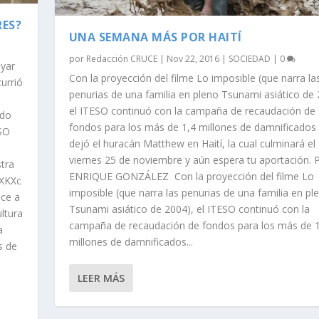
RES?
UNA SEMANA MÁS POR HAITÍ
por
Redacción CRUCE
|
Nov 22, 2016
|
SOCIEDAD
|
0
oyar
Con la proyección del filme Lo imposible (que narra la
urrió
penurias de una familia en pleno Tsunami asiático de 
el ITESO continuó con la campaña de recaudación de
ado
fondos para los más de 1,4 millones de damnificados
ESO
dejó el huracán Matthew en Haití, la cual culminará el
viernes 25 de noviembre y aún espera tu aportación.
tra
ENRIQUE GONZÁLEZ Con la proyección del filme Lo
vXKXc
imposible (que narra las penurias de una familia en pl
ece a
Tsunami asiático de 2004), el ITESO continuó con la
ltura
campaña de recaudación de fondos para los más de 1
a
millones de damnificados...
s de
LEER MÁS