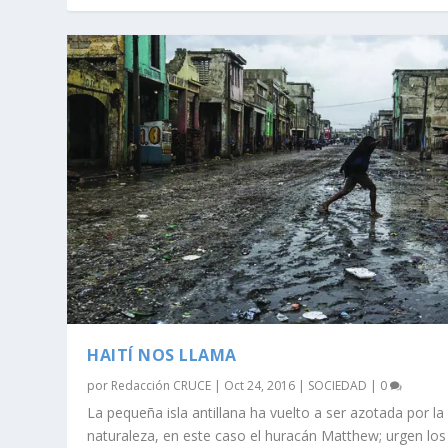
HAITÍ NOS LLAMA
por
Redacción CRUCE
|
Oct 24, 2016
|
SOCIEDAD
|
0
La pequeña isla antillana ha vuelto a ser azotada por la
naturaleza, en este caso el huracán Matthew; urgen los