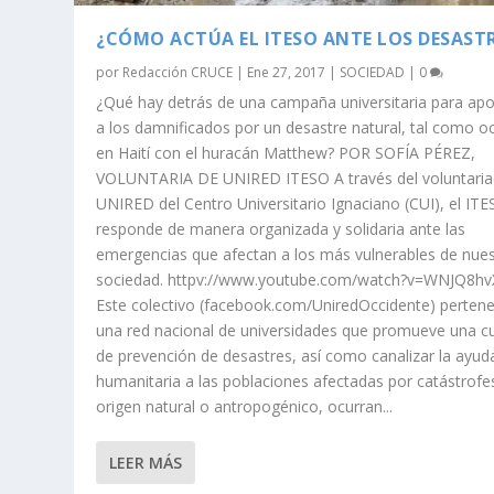
¿CÓMO ACTÚA EL ITESO ANTE LOS DESAST
por
Redacción CRUCE
|
Ene 27, 2017
|
SOCIEDAD
|
0
¿Qué hay detrás de una campaña universitaria para ap
a los damnificados por un desastre natural, tal como oc
en Haití con el huracán Matthew? POR SOFÍA PÉREZ,
VOLUNTARIA DE UNIRED ITESO A través del voluntari
UNIRED del Centro Universitario Ignaciano (CUI), el IT
responde de manera organizada y solidaria ante las
emergencias que afectan a los más vulnerables de nues
sociedad. httpv://www.youtube.com/watch?v=WNJQ8h
Este colectivo (facebook.com/UniredOccidente) perten
una red nacional de universidades que promueve una cu
de prevención de desastres, así como canalizar la ayud
humanitaria a las poblaciones afectadas por catástrofe
origen natural o antropogénico, ocurran...
LEER MÁS