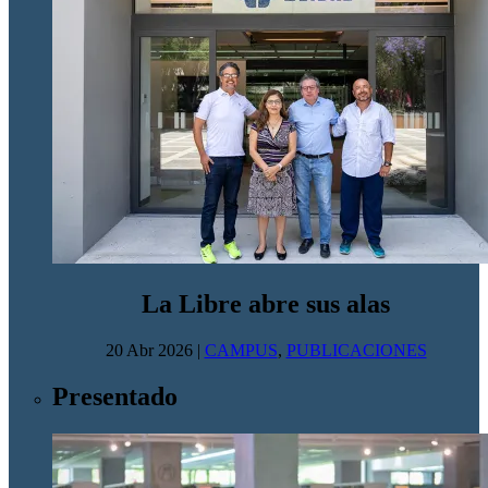
La Libre abre sus alas
20 Abr 2026
|
CAMPUS
,
PUBLICACIONES
Presentado