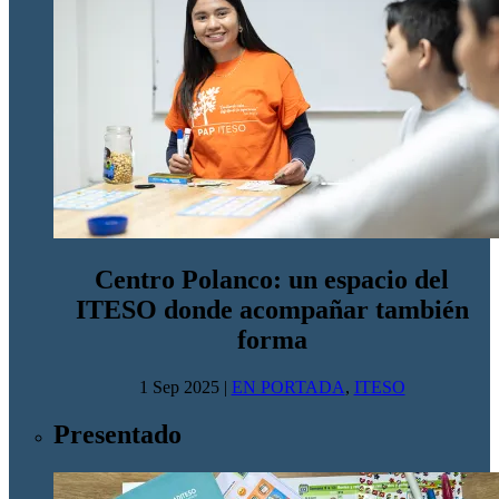
Centro Polanco: un espacio del
ITESO donde acompañar también
forma
1 Sep 2025
|
EN PORTADA
,
ITESO
Presentado