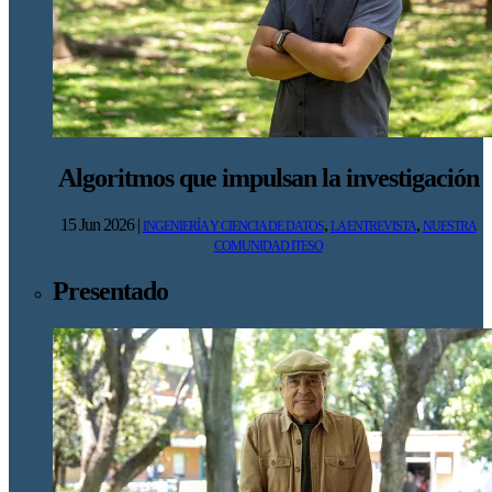
Algoritmos que impulsan la investigación
15 Jun 2026
|
,
,
INGENIERÍA Y CIENCIA DE DATOS
LA ENTREVISTA
NUESTRA
COMUNIDAD ITESO
Presentado