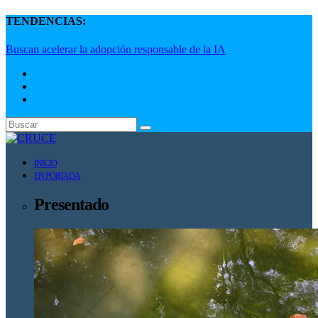
TENDENCIAS:
Buscan acelerar la adopción responsable de la IA
INICIO
EN PORTADA
Presentado