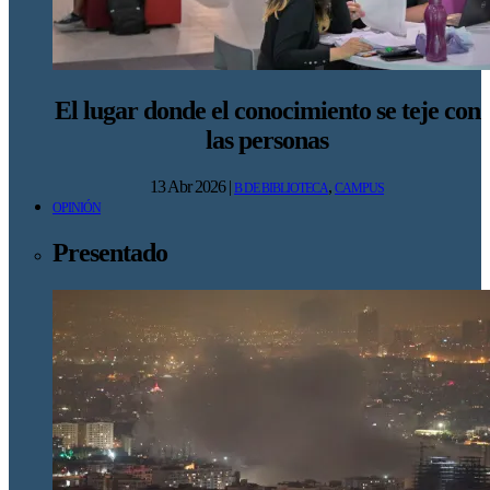
El lugar donde el conocimiento se teje con
las personas
13 Abr 2026
|
,
B DE BIBLIOTECA
CAMPUS
OPINIÓN
Presentado