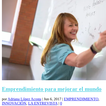
Emprendimiento para mejorar el mundo
por
Adriana López Acosta
|
Jun 6, 2017
|
EMPRENDIMIENTO
,
INNOVACIÓN
,
LA ENTREVISTA
|
0