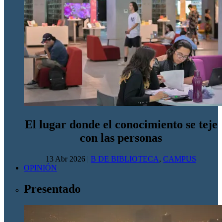
El lugar donde el conocimiento se teje
con las personas
13 Abr 2026
|
B DE BIBLIOTECA
,
CAMPUS
OPINIÓN
Presentado