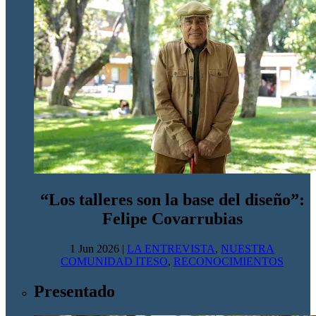
“Los talleres son la base del diseño”:
Felipe Covarrubias
1 Jun 2026
|
LA ENTREVISTA
,
NUESTRA
COMUNIDAD ITESO
,
RECONOCIMIENTOS
Presentado