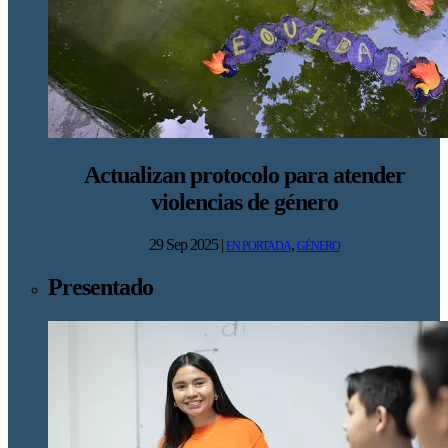
Actualizan protocolo para atender
violencias de género
29 Sep 2025
|
,
EN PORTADA
GÉNERO
Presentado