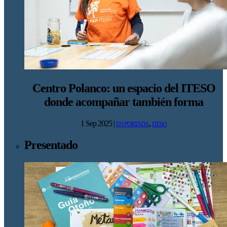
Centro Polanco: un espacio del ITESO
donde acompañar también forma
1 Sep 2025
|
,
EN PORTADA
ITESO
Presentado