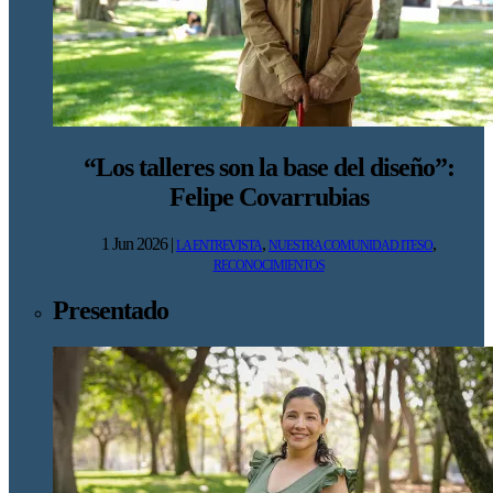
“Los talleres son la base del diseño”:
Felipe Covarrubias
1 Jun 2026
|
,
,
LA ENTREVISTA
NUESTRA COMUNIDAD ITESO
RECONOCIMIENTOS
Presentado