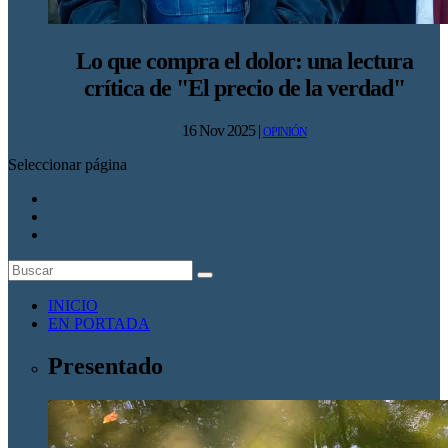
Lo que compra el dolor: una lectura
crítica de "El precio de la verdad"
16 Nov 2025
|
OPINIÓN
Seleccionar página
INICIO
EN PORTADA
Presentado