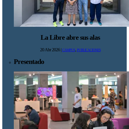
La Libre abre sus alas
20 Abr 2026
|
,
CAMPUS
PUBLICACIONES
Presentado