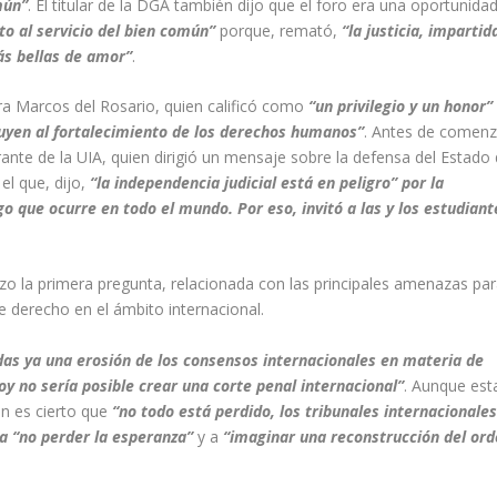
mún”
. El titular de la DGA también dijo que el foro era una oportunida
to al servicio del bien común”
porque, remató,
“la justicia, impartid
ás bellas de amor”
.
ra Marcos del Rosario, quien calificó como
“un privilegio y un honor”
uyen al fortalecimiento de los derechos humanos”
. Antes de comenz
rante de la UIA, quien dirigió un mensaje sobre la defensa del Estado
el que, dijo,
“la independencia judicial está en peligro” por la
o que ocurre en todo el mundo. Por eso, invitó a las y los estudiant
izo la primera pregunta, relacionada con las principales amenazas pa
 derecho en el ámbito internacional.
das ya una erosión de los consensos internacionales en materia de
y no sería posible crear una corte penal internacional”
. Aunque est
én es cierto que
“no todo está perdido, los tribunales internacionales
 a “no perder la esperanza”
y a
“imaginar una reconstrucción del or