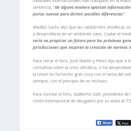
tribunales internacionales han trabajado en la elabo
sentencia,
“de alguna manera aportan información 
pistas nuevas para dirimir posibles diferencias”
.
Madibo Sacko dijo que las catástrofes climáticas se
a desarrollarse en un ambiente sano. Cuidar el me
sería no propiciar un futuro para las próximas gene
jurisdicciones que inspiren la creación de normas 
Para cerrar el foro, José Martín y Pérez dijo que si
consultiva sobre la crisis climática, sí ha desarro
la Unión no ha hecho gran cosa con el tema del asilo
siempre, con el principio de no rechazo.
Para concluir el foro, Guillermo Gatt, presidente de
Unión Internacional de Abogados por su visita al IT
Post
Share