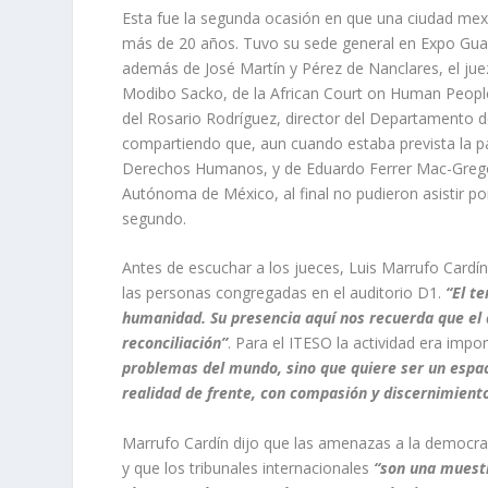
Esta fue la segunda ocasión en que una ciudad mex
más de 20 años. Tuvo su sede general en Expo Guadal
además de José Martín y Pérez de Nanclares, el juez
Modibo Sacko, de la African Court on Human People
del Rosario Rodríguez, director del Departamento d
compartiendo que, aun cuando estaba prevista la pa
Derechos Humanos, y de Eduardo Ferrer Mac-Gregor, 
Autónoma de México, al final no pudieron asistir por
segundo.
Antes de escuchar a los jueces, Luis Marrufo Cardín,
las personas congregadas en el auditorio D1.
“El t
humanidad. Su presencia aquí nos recuerda que el 
reconciliación”
. Para el ITESO la actividad era imp
problemas del mundo, sino que quiere ser un espac
realidad de frente, con compasión y discernimient
Marrufo Cardín dijo que las amenazas a la democraci
y que los tribunales internacionales
“son una muestra