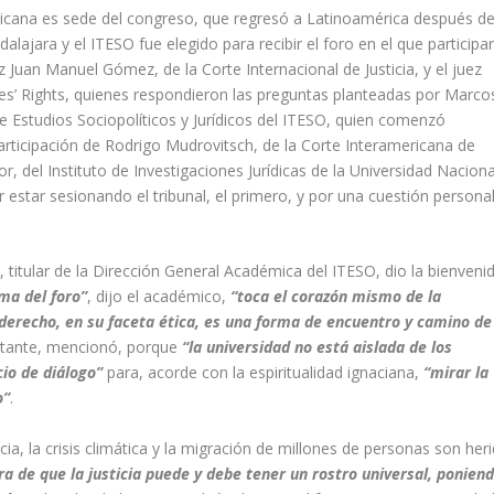
icana es sede del congreso, que regresó a Latinoamérica después d
ajara y el ITESO fue elegido para recibir el foro en el que participa
 Juan Manuel Gómez, de la Corte Internacional de Justicia, y el juez
s’ Rights, quienes respondieron las preguntas planteadas por Marco
e Estudios Sociopolíticos y Jurídicos del ITESO, quien comenzó
rticipación de Rodrigo Mudrovitsch, de la Corte Interamericana de
del Instituto de Investigaciones Jurídicas de la Universidad Naciona
 estar sesionando el tribunal, el primero, y por una cuestión personal
 titular de la Dirección General Académica del ITESO, dio la bienveni
ema del foro”
, dijo el académico,
“toca el corazón mismo de la
derecho, en su faceta ética, es una forma de encuentro y camino de
ortante, mencionó, porque
“la universidad no está aislada de los
io de diálogo”
para, acorde con la espiritualidad ignaciana,
“mirar la
o”
.
a, la crisis climática y la migración de millones de personas son her
 de que la justicia puede y debe tener un rostro universal, ponien