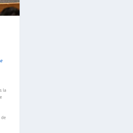
te
 la
de
e de