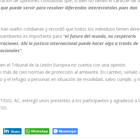
ración de opiniones consultivas que, si bien no tienen el carácter de 
que puede servir para resolver diferendos interestatales pues dan
 han vuelto cotidianas y recordó que todos los individuos tienen der
dioambiente es importante para
“el futuro del mundo, no respetarlo
raciones. Ahí la justicia internacional puede hacer algo a través de
nacionales”
.
 bien el Tribunal de la Unión Europea no cuenta con una opinión
llado más de cien normas de protección al ambiente. En cambio, señaló
 y el refugio a personas en situación de movilidad, salvo cumplir, y 
 ITESO, AC, entregó unos presentes a los participantes y agradeció a l
ESO.
WhatsApp
Messenger
Share