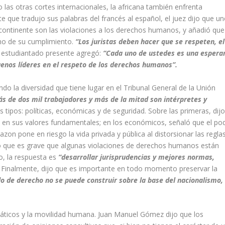
 las otras cortes internacionales, la africana también enfrenta
e que tradujo sus palabras del francés al español, el juez dijo que u
continente son las violaciones a los derechos humanos, y añadió que
no de su cumplimiento.
“Los juristas deben hacer que se respeten, el
al estudiantado presente agregó:
“Cada uno de ustedes es una espera
enos líderes en el respeto de los derechos humanos”.
o la diversidad que tiene lugar en el Tribunal General de la Unión
 de dos mil trabajadores y más de la mitad son intérpretes y
es tipos: políticas, económicas y de seguridad. Sobre las primeras, dijo
en sus valores fundamentales; en los económicos, señaló que el po
n pone en riesgo la vida privada y pública al distorsionar las regla
jo que es grave que algunas violaciones de derechos humanos están
o, la respuesta es
“desarrollar jurisprudencias y mejores normas,
Finalmente, dijo que es importante en todo momento preservar la
o de derecho no se puede construir sobre la base del nacionalismo,
máticos y la movilidad humana. Juan Manuel Gómez dijo que los