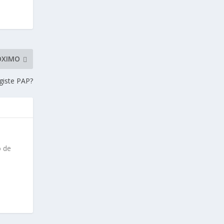
ÓXIMO
giste PAP?
o de