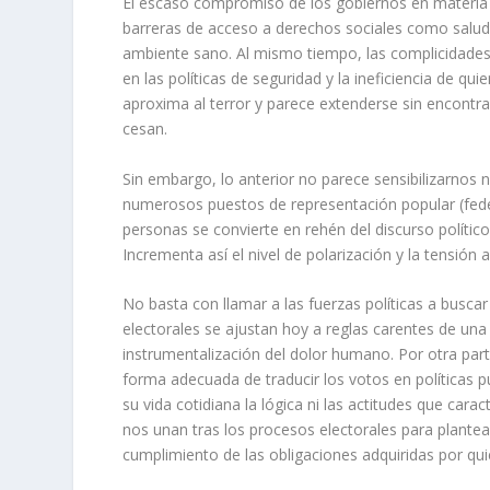
El escaso compromiso de los gobiernos en materia
barreras de acceso a derechos sociales como salud,
ambiente sano. Al mismo tiempo, las complicidades 
en las políticas de seguridad y la ineficiencia de q
aproxima al terror y parece extenderse sin encontra
cesan.
Sin embargo, lo anterior no parece sensibilizarnos n
numerosos puestos de representación popular (federale
personas se convierte en rehén del discurso polític
Incrementa así el nivel de polarización y la tensión
No basta con llamar a las fuerzas políticas a busc
electorales se ajustan hoy a reglas carentes de una 
instrumentalización del dolor humano. Por otra part
forma adecuada de traducir los votos en políticas 
su vida cotidiana la lógica ni las actitudes que c
nos unan tras los procesos electorales para plante
cumplimiento de las obligaciones adquiridas por qui