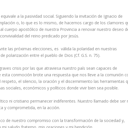
equivale a la pasividad social. Siguiendo la invitación de Ignacio de
mplación o, lo que es lo mismo, de hacernos cargo de los clamores 
al cuerpo apostólico de nuestra Provincia a renovar nuestro deseo d
nvivialidad del reino predicado por Jesús.
nte las próximas elecciones, es válida la polaridad en nuestras
 polarización entre el pueblo de Dios (Cf. G.S. n. 75).
raves crisis por las que atraviesa nuestro país sean capaces de
de esta conmoción brote una respuesta que nos lleve a la comunión c
 respeto, el silencio, la oración y el discernimiento las herramientas 
 sociales, económicos y políticos donde vivir bien sea posible.
tico ni cristiano permanecer indiferentes. Nuestro llamado debe ser 
ica y comprometida, en la acción.
co de nuestro compromiso con la transformación de la sociedad y,
mi saludo fraterno, mis oraciones y mi bendición.