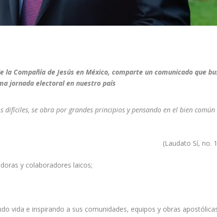
l de la Compañía de Jesús en México, comparte un comunicado que bu
ima jornada electoral en nuestro país
difíciles
,
s
e
ob
ra p
or grandes p
r
incipios
y
pensando en
e
l bien
c
omún
(Laudato Sí, no. 
doras y colaboradores laicos;
ndo vida e inspirando a sus comunidades, equipos y obras apostólicas