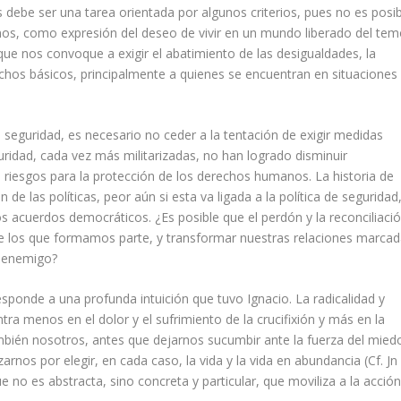
es debe ser una tarea orientada por algunos criterios, pues no es posi
nos, como expresión del deseo de vivir en un mundo liberado del tem
 que nos convoque a exigir el abatimiento de las desigualdades, la
chos básicos, principalmente a quienes se encuentran en situaciones
de seguridad, es necesario no ceder a la tentación de exigir medidas
uridad, cada vez más militarizadas, no han logrado disminuir
do riesgos para la protección de los derechos humanos. La historia de
de las políticas, peor aún si esta va ligada a la política de seguridad
os acuerdos democráticos. ¿Es posible que el perdón y la reconciliaci
de los que formamos parte, y transformar nuestras relaciones marca
o enemigo?
esponde a una profunda intuición que tuvo Ignacio. La radicalidad y
ra menos en el dolor y el sufrimiento de la crucifixión y más en la
también nosotros, antes que dejarnos sucumbir ante la fuerza del mied
arnos por elegir, en cada caso, la vida y la vida en abundancia (Cf. Jn
 no es abstracta, sino concreta y particular, que moviliza a la acción