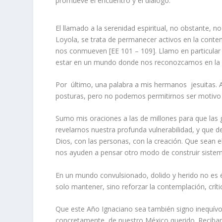
promueve el encuentro y el diálogo.
El llamado a la serenidad espiritual, no obstante, no 
Loyola, se trata de permanecer activos en la conte
nos conmueven [EE 101 – 109]. Llamo en particular 
estar en un mundo donde nos reconozcamos en la co
Por último, una palabra a mis hermanos jesuitas. A
posturas, pero no podemos permitirnos ser motivo de
Sumo mis oraciones a las de millones para que las g
revelarnos nuestra profunda vulnerabilidad, y que 
Dios, con las personas, con la creación. Que sean el
nos ayuden a pensar otro modo de construir sistemas
En un mundo convulsionado, dolido y herido no es é
solo mantener, sino reforzar la contemplación, crít
Que este Año Ignaciano sea también signo inequívo
concretamente, de nuestro México querido. Reciban 