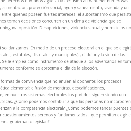
 de derechos humanos agudiza la exclusión al mantener numerosas
 alimentación, protección social, agua y saneamiento, vivienda y un
entre quienes poseen fuertes intereses, el autoritarismo que persist
uienes toman decisiones concurren en un clima de violencia que se
r ninguna oposición. Desapariciones, violencia sexual y homicidios n
i solidarizarnos. En medio de un proceso electoral en el que se elegir
s, estatales, distritales y municipales) , el dolor y la vida de las
o. Se le emplea como instrumento de ataque a los adversarios en turn
 aumenta conforme se aproxima el día de la elección.
ar formas de convivencia que no anulen al oponente; los procesos
ética elemental: difusión de mentiras, descalificaciones,
e, en nuestros sistemas electorales los partidos siguen siendo una
públicas. ¿Cómo podemos contribuir a que las personas no incorporen
aracterizan a la competencia electoral? ¿Cómo podemos tender puentes
ar cuestionamientos serenos y fundamentados , que permitan exigir e
enes gobiernan o legislan?