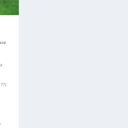
sca
a
177)
.