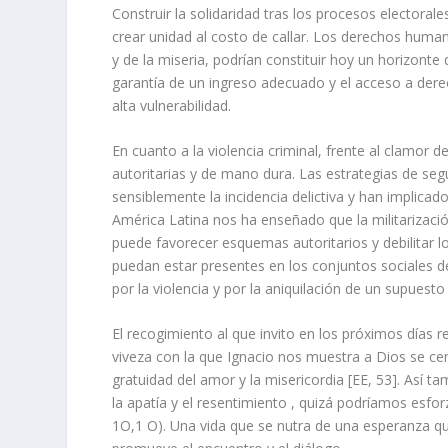
Construir la solidaridad tras los procesos electoral
crear unidad al costo de callar. Los derechos huma
y de la miseria, podrían constituir hoy un horizonte
garantía de un ingreso adecuado y el acceso a dere
alta vulnerabilidad.
En cuanto a la violencia criminal, frente al clamor 
autoritarias y de mano dura. Las estrategias de seg
sensiblemente la incidencia delictiva y han implica
América Latina nos ha enseñado que la militarización 
puede favorecer esquemas autoritarios y debilitar l
puedan estar presentes en los conjuntos sociales 
por la violencia y por la aniquilación de un supuest
El recogimiento al que invito en los próximos días r
viveza con la que Ignacio nos muestra a Dios se cent
gratuidad del amor y la misericordia [EE, 53]. Así 
la apatía y el resentimiento , quizá podríamos esforz
1O,1 O). Una vida que se nutra de una esperanza que