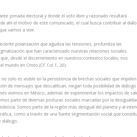
ante jornada electoral y donde el voto libre y razonado resultará
 de ahí el motivo de este comunicado, el cual busca contribuir al diál
que vamos a vivir.
ciente polarización que agudiza las tensiones, profundiza las
tigmatización que han caracterizado nuestras relaciones sociales.
que, desde el discernimiento en nuestros contextos locales, nos
l mundo en Cristo (Cf. Col 1, 20).
no solo es visible en la persistencia de brechas sociales que impiden
ción de mensajes que descalifican, niegan toda posibilidad de diálogo
uienes vivimos en México, además de experimentar los impactos de sal
mos parte de diversas posturas sociales marcadas por la desigualda
iolencia. Somos parte de la región más desigual del planeta y al interi
ráfica, como a través de una fuerte segmentación social que constit
e diálogo.