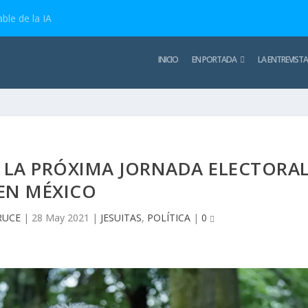
ble de la IA
INICIO
EN PORTADA
LA ENTREVISTA
 LA PRÓXIMA JORNADA ELECTORA
EN MÉXICO
RUCE
|
28 May 2021
|
JESUITAS
,
POLÍTICA
|
0