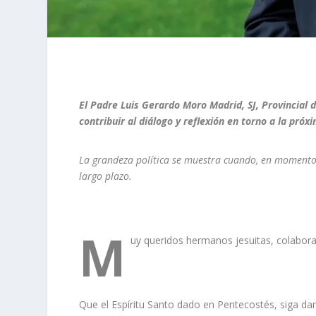
El Padre Luis Gerardo Moro Madrid, SJ, Provincia
contribuir al diálogo y reflexión en torno a la próx
La
gra
nde
z
a
p
ol
í
t
ic
a se mues
t
ra
c
uando
,
en momentos 
largo pla
z
o
.
M
uy queridos hermanos jesuitas, colabora
Que el Espíritu Santo dado en Pentecostés, siga da