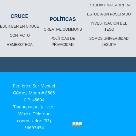
ESTUDIA UNA CARRERA
ESTUDIA UN POSGRADO
CRUCE
POLÍTICAS
INVESTIGACIÓN DEL
ESCRIBEN EN CRUCE
CREATIVE COMMONS
ITESO
CONTACTO
POLÍTICAS DE
SOMOS UNIVERSIDAD
HEMEROTECA
PRIVACIDAD
JESUITA
Periférico Sur Manuel
Gómez Morin # 8585
C.P. 45604
Tlaquepaque, Jalisco,
México Télefono
conmutador: (33)
36693434