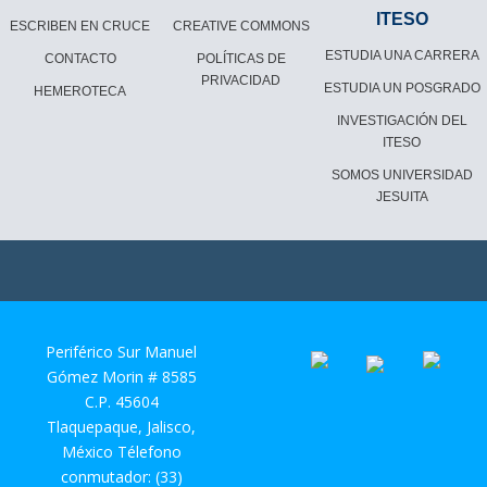
ITESO
ESCRIBEN EN CRUCE
CREATIVE COMMONS
ESTUDIA UNA CARRERA
CONTACTO
POLÍTICAS DE
PRIVACIDAD
ESTUDIA UN POSGRADO
HEMEROTECA
INVESTIGACIÓN DEL
ITESO
SOMOS UNIVERSIDAD
JESUITA
Periférico Sur Manuel
Gómez Morin # 8585
C.P. 45604
Tlaquepaque, Jalisco,
México Télefono
conmutador: (33)