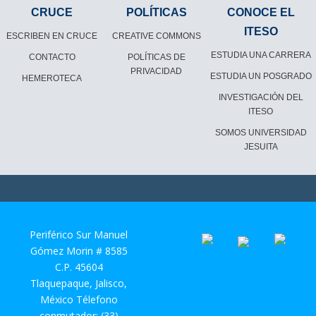
CRUCE
POLÍTICAS
CONOCE EL
ITESO
ESCRIBEN EN CRUCE
CREATIVE COMMONS
ESTUDIA UNA CARRERA
CONTACTO
POLÍTICAS DE
PRIVACIDAD
ESTUDIA UN POSGRADO
HEMEROTECA
INVESTIGACIÓN DEL
ITESO
SOMOS UNIVERSIDAD
JESUITA
Periférico Sur Manuel
Gómez Morin # 8585
C.P. 45604
Tlaquepaque, Jalisco,
México Télefono
conmutador: (33)