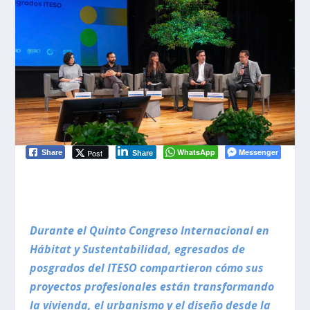
WhatsApp
Messenger
Post
Share
Share
Durante el Quinto Congreso Internacional en
Hábitat y Sustentabilidad, egresados de
posgrados del ITESO compartieron cómo sus
proyectos profesionales están transformando
la vivienda, el urbanismo y el diseño desde la