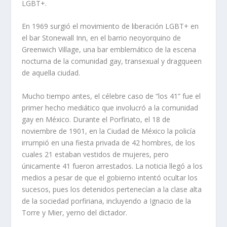
LGBT+
.
En 1969 surgió
el movimiento de liberación
LGBT+ en
el bar Stonewall Inn
,
en el barrio n
eoyorquino de
Greenwich Village, una bar emblemático de
la escena
nocturna de la comunid
ad gay, transexual y dragqueen
de aquella ciudad.
Mucho tiempo antes, e
l
célebre caso de
“
los 41
”
fue el
prim
er hecho mediático que involucró a la comunidad
gay en México. Durante el Porfiriato, e
l 18 de
noviembre de 1901, en
la Ciudad de México
la policía
irrumpió en una fiesta privada de 42 hombres, de los
cuales 21 estaban vestidos de mujeres,
pero
únicamente 41
fueron arrestados. La noticia llegó a los
medios
a pesar de que el gobierno inte
ntó ocultar los
sucesos, pues
los detenidos pertenecían a la clase alta
de la sociedad porfiriana, incluyendo a Ignacio de la
Torre y Mier
, yerno del dictador
.