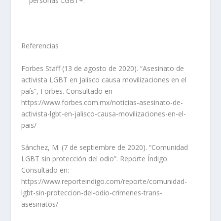
personas LG
BT+
.
Referencias
Forbes Staff (
13 de agosto de
2020)
.
“Asesinato de
activista LGBT en Jalisco causa movilizaciones en el
país”,
Forbes
. Consultado en
https://www.forbes.com.mx/noticias-asesinato-de-
activista-lgbt-en-jalisco-causa-movilizaciones-en-el-
pais/
Sánchez, M. (7 de septiembre de 2020). “Comunidad
LGBT sin protección del odio”.
Reporte Índigo
.
Consultado en:
https://www.reporteindigo.com/reporte/comunidad-
lgbt-sin-proteccion-del-odio-crimenes-trans-
asesinatos/