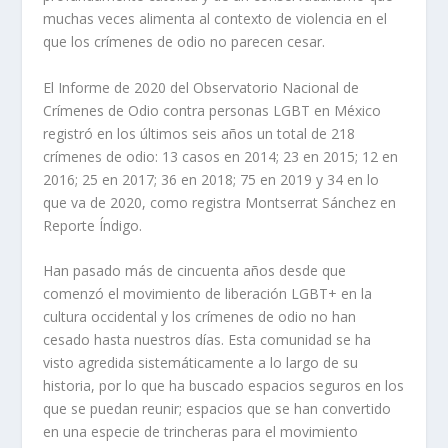
muchas veces alimenta al
contexto de violencia en
el
que los
crímenes de odio no parecen cesar.
El Informe de 2020 del Observatorio Nacional de
Crímenes de Odio contra personas LGBT en México
registró en los últimos seis años un total de 218
crímenes de odio: 13 casos en 2014; 23 en 2015; 12 en
2016; 25 en 2017; 36 en 2018; 75 en 2019 y 34 en lo
que va de 2020,
como registra
Montserrat Sánchez
en
Reporte Índigo
.
Han pasado más de cincuenta
años desde que
comenzó el movimiento de liberación
LGBT+ en la
cultura occidental y
los
c
rímenes de odio no han
cesado
hasta nuestros días.
Est
a comunidad se ha
visto agredida
sistemáticamente
a lo largo de su
histo
ria
, por lo que
ha buscado espacios segu
ros en los
que se puedan reunir;
espacios que
se han convertido
en una especie de trincheras para el movimiento