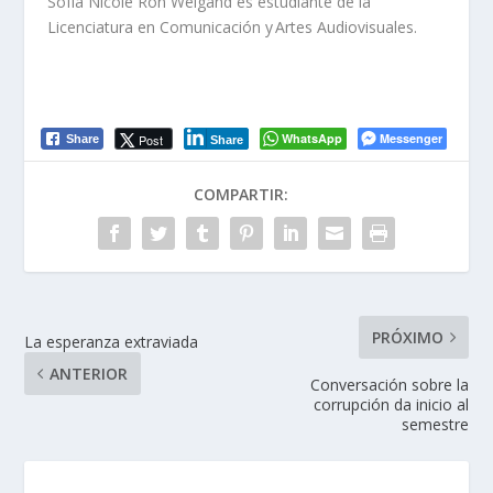
Sofía Nicole Ron
Weigand
es estudiante de la
Licenciatura en Comunicación y Artes Audiovisuales.
WhatsApp
Messenger
Post
Share
Share
COMPARTIR:
PRÓXIMO
La esperanza extraviada
ANTERIOR
Conversación sobre la
corrupción da inicio al
semestre