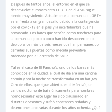
Después de tantos años, e
l entorno en el que se
desenvuelve el movimiento LGBT+ en el AMG sigue
siendo muy violento.
Actualmente
la comunidad LGBT+
se enfrenta a un gran desafío debido a la contingencia
por el covid–19 en el país y la i
ncertidumbre que ha
provocado. L
os bares que servían como
trincheras para
la comunidad poco a poco han ido desapareciendo
debido a los más de seis meses que han permanecido
cerradas sus puertas como medida preventiva
ordenada por la Secretaría de Salud.
Tal es el caso de El Pancho’s
,
uno de los bares más
conocidos en la ciudad
,
el cual de día era una cantina
común y por la noche se transformaba en un bar gay.
Otro de ellos, que sigue abierto, es
el Mónica’s
, un
centro nocturno de baile únicamente para hombres
homosexuales
’ e
ste l
ugar
ha sido
clausurado en
distintas ocasiones y
sufrió
constantes redadas y
detenciones arbitrarias
dura
n
te
los años
och
enta
.
¿Qué