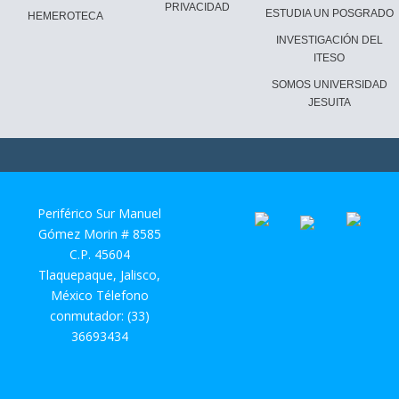
PRIVACIDAD
ESTUDIA UN POSGRADO
HEMEROTECA
INVESTIGACIÓN DEL
ITESO
SOMOS UNIVERSIDAD
JESUITA
Periférico Sur Manuel
Gómez Morin # 8585
C.P. 45604
Tlaquepaque, Jalisco,
México Télefono
conmutador: (33)
36693434