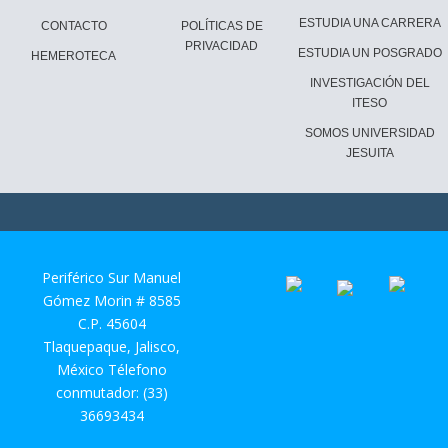
ESTUDIA UNA CARRERA
CONTACTO
POLÍTICAS DE
PRIVACIDAD
ESTUDIA UN POSGRADO
HEMEROTECA
INVESTIGACIÓN DEL
ITESO
SOMOS UNIVERSIDAD
JESUITA
Periférico Sur Manuel
Gómez Morin # 8585
C.P. 45604
Tlaquepaque, Jalisco,
México Télefono
conmutador: (33)
36693434