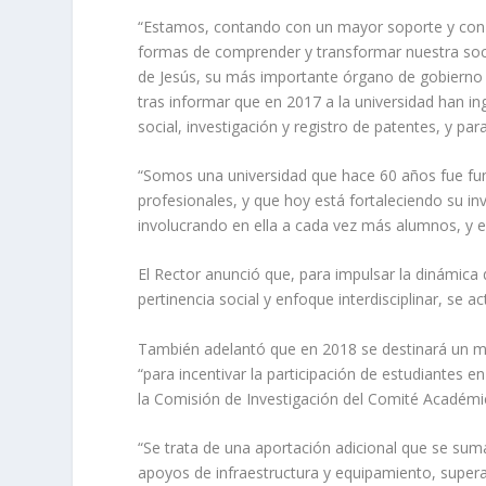
“Estamos, contando con un mayor soporte y con m
formas de comprender y transformar nuestra soc
de Jesús, su más importante órgano de gobierno y
tras informar que en 2017 a la universidad han i
social, investigación y registro de patentes, y p
“Somos una universidad que hace 60 años fue fun
profesionales, y que hoy está fortaleciendo su in
involucrando en ella a cada vez más alumnos, y e
El Rector anunció que, para impulsar la dinámica d
pertinencia social y enfoque interdisciplinar, se a
También adelantó que en 2018 se destinará un mi
“para incentivar la participación de estudiantes e
la Comisión de Investigación del Comité Académic
“Se trata de una aportación adicional que se su
apoyos de infraestructura y equipamiento, superac