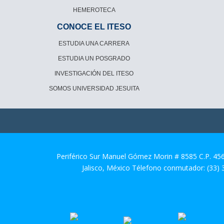
HEMEROTECA
CONOCE EL ITESO
ESTUDIA UNA CARRERA
ESTUDIA UN POSGRADO
INVESTIGACIÓN DEL ITESO
SOMOS UNIVERSIDAD JESUITA
Periférico Sur Manuel Gómez Morin # 8585 C.P. 45
Jalisco, México Télefono conmutador: (33)