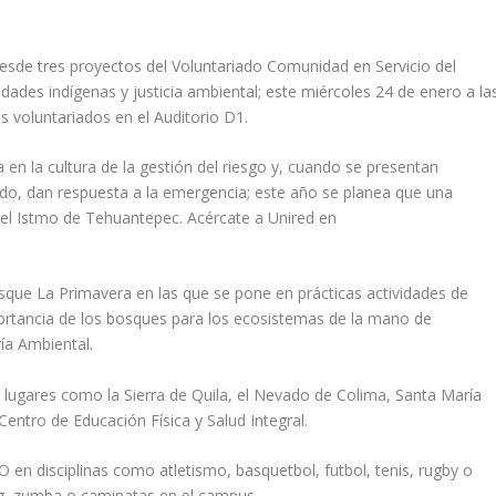
 desde tres proyectos del Voluntariado Comunidad en Servicio del
idades indígenas y justicia ambiental; este miércoles 24 de enero a la
s voluntariados en el Auditorio D1.
 en la cultura de la gestión del riesgo y, cuando se presentan
o, dan respuesta a la emergencia; este año se planea que una
 del Istmo de Tehuantepec. Acércate a Unired en
osque La Primavera en las que se pone en prácticas actividades de
portancia de los bosques para los ecosistemas de la mano de
ría Ambiental.
 lugares como la Sierra de Quila, el Nevado de Colima, Santa María
entro de Educación Física y Salud Integral.
O en disciplinas como atletismo, basquetbol, futbol, tenis, rugby o
ing, zumba o caminatas en el campus.