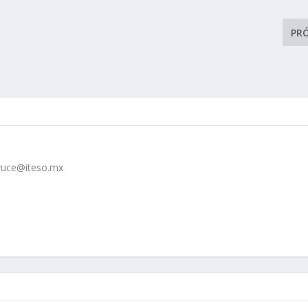
PR
cruce@iteso.mx