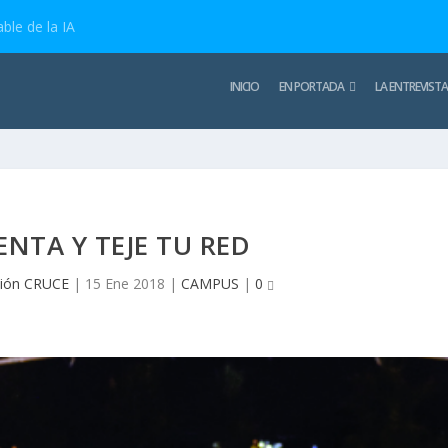
ble de la IA
INICIO
EN PORTADA
LA ENTREVISTA
ENTA Y TEJE TU RED
ión CRUCE
|
15 Ene 2018
|
CAMPUS
|
0