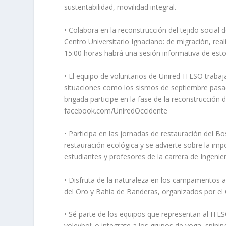
sustentabilidad, movilidad integral.
• Colabora en la reconstrucción del tejido social
Centro Universitario Ignaciano: de migración, real
15:00 horas habrá una sesión informativa de esto
• El equipo de voluntarios de Unired-ITESO trabaja
situaciones como los sismos de septiembre pasad
brigada participe en la fase de la reconstrucción
facebook.com/UniredOccidente
• Participa en las jornadas de restauración del B
restauración ecológica y se advierte sobre la im
estudiantes y profesores de la carrera de Ingenie
• Disfruta de la naturaleza en los campamentos a
del Oro y Bahía de Banderas, organizados por el C
• Sé parte de los equipos que representan al ITES
voleybol; o integrate a los grupos de yoga, spin