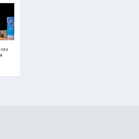
ntes
ia