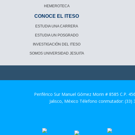
HEMEROTECA
CONOCE EL ITESO
ESTUDIA UNA CARRERA
ESTUDIA UN POSGRADO
INVESTIGACIÓN DEL ITESO
SOMOS UNIVERSIDAD JESUITA
Periférico Sur Manuel Gómez Morin # 8585 C.P. 45
Jalisco, México Télefono conmutador: (33)