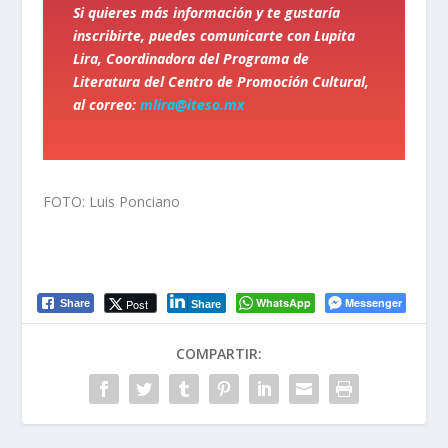
Si quieres más información y te gustaría
inscribirte, puedes comunicarte con Lupita
Lira, Coordinadora del Programa de
Literatura del Centro de Promoción Cultural,
al correo:
mlira@iteso.mx
FOTO: Luis Ponciano
WhatsApp
Messenger
Post
Share
Share
COMPARTIR: