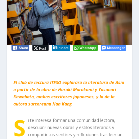
WhatsApp
Messenger
Post
Share
Share
El club de lectura ITESO explorará la literatura de Asia
a partir de la obra de Haruki Murakami y Yasunari
Kawabata, ambos escritores japoneses, y la de la
autora surcoreana Han Kang
S
i te interesa formar una comunidad lectora,
descubrir nuevas obras y estilos literarios y
compartir tus sentires y reflexiones tras leer un