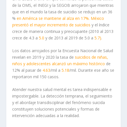
de la OMS, el INEGI y la SEGOB arrojaron que mientras
que en el mundo
la tasa de suicidio se redujo en un 36
%
en América se mantiene al alza en 17%. México
present
ó
el mayor incremento de suicidios
y el índice
crece de manera continua y preocupante (2010 al 2013
crece de 4.3 a
5.0
y de 2013 al 2019 de 5.0 a
5.7)
.
Los datos arrojados por la Encuesta Nacional de Salud
revelan en 2019 y 2020 la tasa de
suicidios de niñas,
niños y adolescentes alcanzó un máximo histórico
de
12% al pasar de
4.63
/mil a
5.18
/mil. Durante ese año se
reportaron mil 150 casos.
Atender nuestra salud mental es tarea indispensable e
impostergable. La detección temprana, el seguimiento
y el abordaje transdisciplinar del fenómeno suicida
constituyen soluciones potenciales y formas de
intervención adecuadas a la realidad.