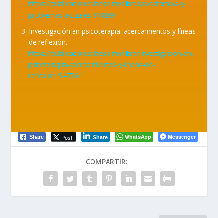
https://publicaciones.iteso.mx/libro/psicoterapia-y-
problemas-actuales_94889/
Investigación en psicoterapia: acercamientos y líneas
de reflexión.
https://publicaciones.iteso.mx/libro/investigacion-en-
psicoterapia-acercamientos-y-lineas-de-
reflexion_94756/
WhatsApp
Messenger
Post
Share
Share
COMPARTIR: