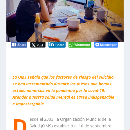
WhatsApp
Messenger
Post
Share
Share
La OMS señala que los factores de riesgo del suicidio
se han incrementado durante los meses que hemos
estado inmersos en la pandemia por la covid-19.
Atender nuestra salud mental es tarea indispensable
e impostergable
D
esde el 2003, la Organización Mundial de la
Salud (OMS) estableció el 10 de septiembre