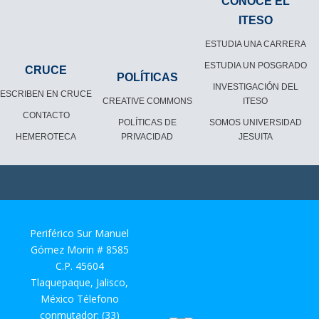
CONOCE EL
ITESO
ESTUDIA UNA CARRERA
ESTUDIA UN POSGRADO
CRUCE
POLÍTICAS
INVESTIGACIÓN DEL
ESCRIBEN EN CRUCE
CREATIVE COMMONS
ITESO
CONTACTO
POLÍTICAS DE
SOMOS UNIVERSIDAD
HEMEROTECA
PRIVACIDAD
JESUITA
Periférico Sur Manuel
Gómez Morin # 8585
C.P. 45604
Tlaquepaque, Jalisco,
México Télefono
conmutador: (33)