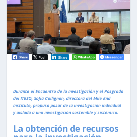
Post
WhatsApp
Messenger
Share
Share
Durante el Encuentro de la Investigación y el Posgrado
del ITESO, Sofía Collignon, directora del Mile End
Institute, propuso pasar de la investigación individual
y aislada a una investigación sostenible y sistémica.
La obtención de recursos