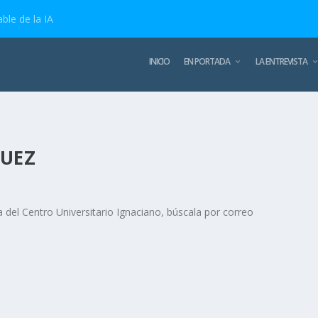
ble de la IA
INICIO
EN PORTADA
LA ENTREVISTA
GUEZ
del Centro Universitario Ignaciano, búscala por correo