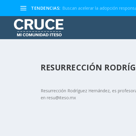
TENDENCIAS:
Buscan acelerar la adopción responsa
RESURRECCIÓN RODRÍ
Resurrección Rodríguez Hernández, es profesora 
en resu@iteso.mx